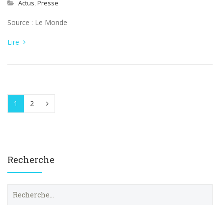
Actus
,
Presse
Source : Le Monde
Lire
1
2
Recherche
R
e
c
h