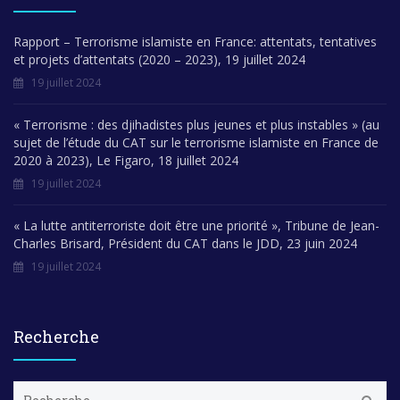
Rapport – Terrorisme islamiste en France: attentats, tentatives
et projets d’attentats (2020 – 2023), 19 juillet 2024
19 juillet 2024
« Terrorisme : des djihadistes plus jeunes et plus instables » (au
sujet de l’étude du CAT sur le terrorisme islamiste en France de
2020 à 2023), Le Figaro, 18 juillet 2024
19 juillet 2024
« La lutte antiterroriste doit être une priorité », Tribune de Jean-
Charles Brisard, Président du CAT dans le JDD, 23 juin 2024
19 juillet 2024
Recherche
R