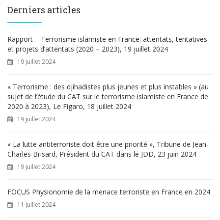
e
Derniers articles
r
c
h
Rapport – Terrorisme islamiste en France: attentats, tentatives
e
et projets d’attentats (2020 – 2023), 19 juillet 2024
r
19 juillet 2024
:
« Terrorisme : des djihadistes plus jeunes et plus instables » (au
sujet de l’étude du CAT sur le terrorisme islamiste en France de
2020 à 2023), Le Figaro, 18 juillet 2024
19 juillet 2024
« La lutte antiterroriste doit être une priorité », Tribune de Jean-
Charles Brisard, Président du CAT dans le JDD, 23 juin 2024
19 juillet 2024
FOCUS Physionomie de la menace terroriste en France en 2024
11 juillet 2024