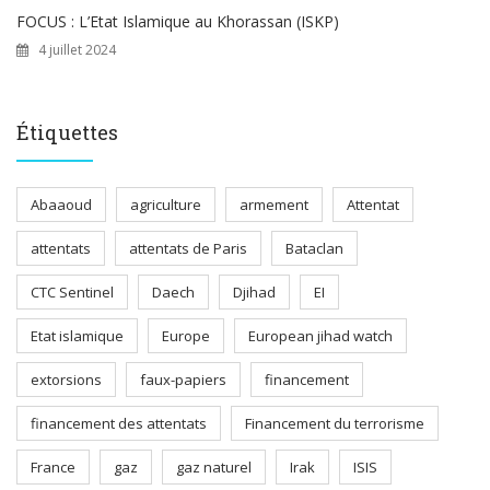
FOCUS : L’Etat Islamique au Khorassan (ISKP)
4 juillet 2024
Étiquettes
Abaaoud
agriculture
armement
Attentat
attentats
attentats de Paris
Bataclan
CTC Sentinel
Daech
Djihad
EI
Etat islamique
Europe
European jihad watch
extorsions
faux-papiers
financement
financement des attentats
Financement du terrorisme
France
gaz
gaz naturel
Irak
ISIS