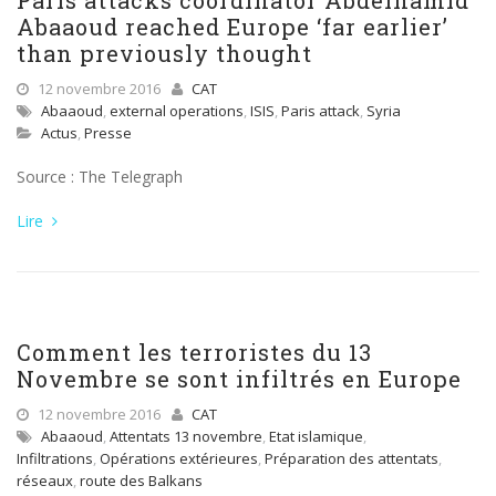
Paris attacks coordinator Abdelhamid
Abaaoud reached Europe ‘far earlier’
than previously thought
12 novembre 2016
CAT
Abaaoud
,
external operations
,
ISIS
,
Paris attack
,
Syria
Actus
,
Presse
Source : The Telegraph
Lire
Comment les terroristes du 13
Novembre se sont infiltrés en Europe
12 novembre 2016
CAT
Abaaoud
,
Attentats 13 novembre
,
Etat islamique
,
Infiltrations
,
Opérations extérieures
,
Préparation des attentats
,
réseaux
,
route des Balkans