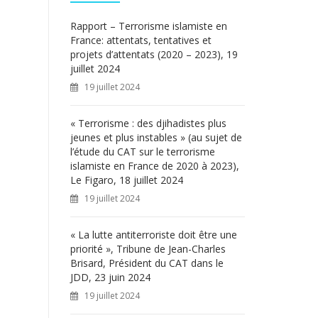
c
h
Rapport – Terrorisme islamiste en
e
France: attentats, tentatives et
r
projets d’attentats (2020 – 2023), 19
juillet 2024
:
19 juillet 2024
« Terrorisme : des djihadistes plus
jeunes et plus instables » (au sujet de
l’étude du CAT sur le terrorisme
islamiste en France de 2020 à 2023),
Le Figaro, 18 juillet 2024
19 juillet 2024
« La lutte antiterroriste doit être une
priorité », Tribune de Jean-Charles
Brisard, Président du CAT dans le
JDD, 23 juin 2024
19 juillet 2024