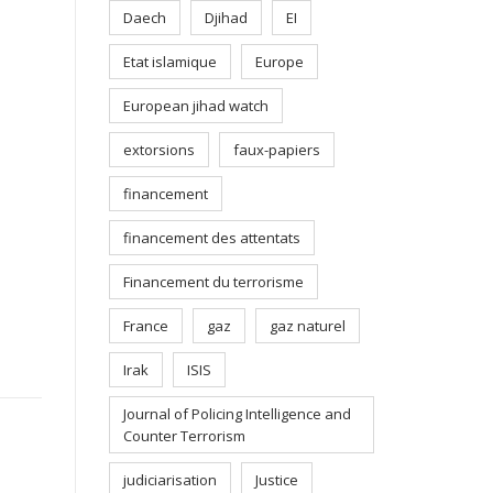
Daech
Djihad
EI
Etat islamique
Europe
European jihad watch
extorsions
faux-papiers
financement
financement des attentats
Financement du terrorisme
France
gaz
gaz naturel
Irak
ISIS
Journal of Policing Intelligence and
Counter Terrorism
judiciarisation
Justice