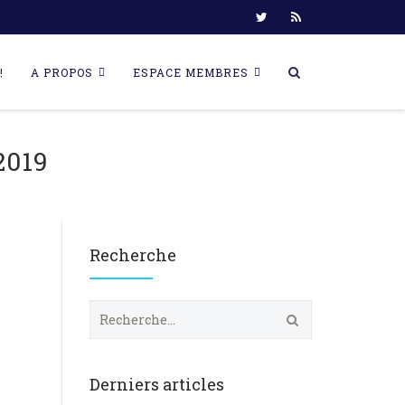
!
A PROPOS
ESPACE MEMBRES
019
Recherche
R
e
c
h
e
Derniers articles
r