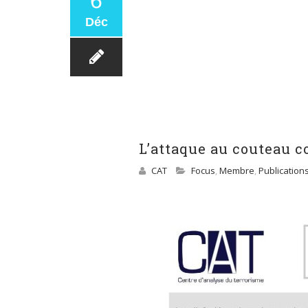
6
Déc
L’attaque au couteau c
CAT
Focus
,
Membre
,
Publication