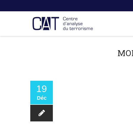
MO
19
Déc