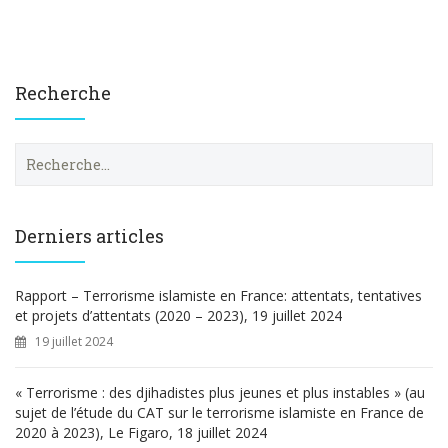
Recherche
R
e
c
h
e
Derniers articles
r
c
h
Rapport – Terrorisme islamiste en France: attentats, tentatives
e
et projets d’attentats (2020 – 2023), 19 juillet 2024
r
19 juillet 2024
:
« Terrorisme : des djihadistes plus jeunes et plus instables » (au
sujet de l’étude du CAT sur le terrorisme islamiste en France de
2020 à 2023), Le Figaro, 18 juillet 2024