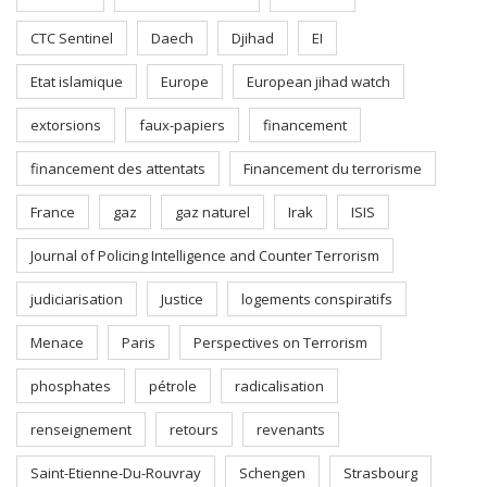
CTC Sentinel
Daech
Djihad
EI
Etat islamique
Europe
European jihad watch
extorsions
faux-papiers
financement
financement des attentats
Financement du terrorisme
France
gaz
gaz naturel
Irak
ISIS
Journal of Policing Intelligence and Counter Terrorism
judiciarisation
Justice
logements conspiratifs
Menace
Paris
Perspectives on Terrorism
phosphates
pétrole
radicalisation
renseignement
retours
revenants
Saint-Etienne-Du-Rouvray
Schengen
Strasbourg