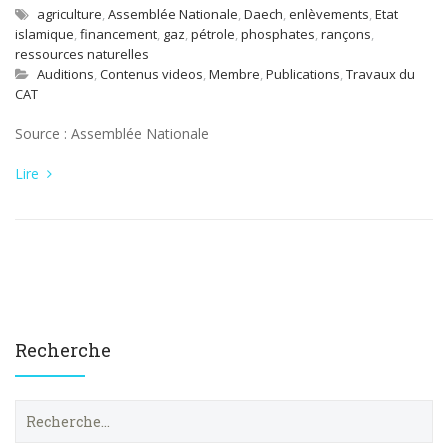
agriculture
,
Assemblée Nationale
,
Daech
,
enlèvements
,
Etat
islamique
,
financement
,
gaz
,
pétrole
,
phosphates
,
rançons
,
ressources naturelles
Auditions
,
Contenus videos
,
Membre
,
Publications
,
Travaux du
CAT
Source : Assemblée Nationale
Lire
Recherche
R
e