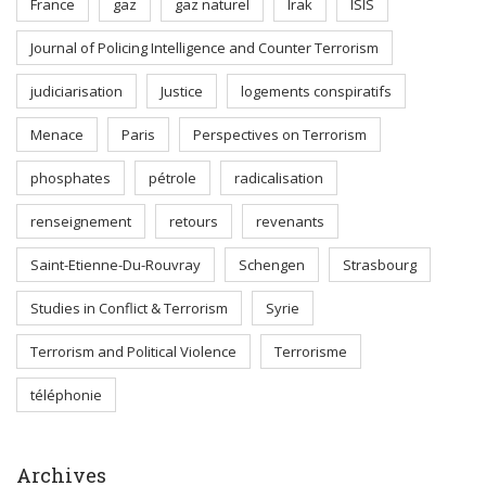
France
gaz
gaz naturel
Irak
ISIS
Journal of Policing Intelligence and Counter Terrorism
judiciarisation
Justice
logements conspiratifs
Menace
Paris
Perspectives on Terrorism
phosphates
pétrole
radicalisation
renseignement
retours
revenants
Saint-Etienne-Du-Rouvray
Schengen
Strasbourg
Studies in Conflict & Terrorism
Syrie
Terrorism and Political Violence
Terrorisme
téléphonie
Archives