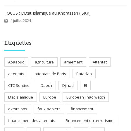
FOCUS : L’Etat Islamique au Khorassan (ISKP)
4 juillet 2024
Étiquettes
Abaaoud
agriculture
armement
Attentat
attentats
attentats de Paris
Bataclan
CTC Sentinel
Daech
Djihad
EI
Etat islamique
Europe
European jihad watch
extorsions
faux-papiers
financement
financement des attentats
Financement du terrorisme