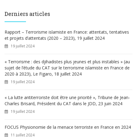
c
h
e
Derniers articles
r
c
h
Rapport – Terrorisme islamiste en France: attentats, tentatives
e
et projets d’attentats (2020 – 2023), 19 juillet 2024
r
19 juillet 2024
:
« Terrorisme : des djihadistes plus jeunes et plus instables » (au
sujet de l’étude du CAT sur le terrorisme islamiste en France de
2020 à 2023), Le Figaro, 18 juillet 2024
19 juillet 2024
« La lutte antiterroriste doit être une priorité », Tribune de Jean-
Charles Brisard, Président du CAT dans le JDD, 23 juin 2024
19 juillet 2024
FOCUS Physionomie de la menace terroriste en France en 2024
11 juillet 2024