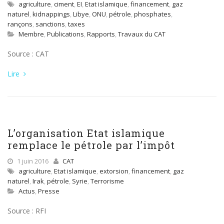
agriculture
,
ciment
,
EI
,
Etat islamique
,
financement
,
gaz
naturel
,
kidnappings
,
Libye
,
ONU
,
pétrole
,
phosphates
,
rançons
,
sanctions
,
taxes
Membre
,
Publications
,
Rapports
,
Travaux du CAT
Source : CAT
Lire
L’organisation Etat islamique
remplace le pétrole par l’impôt
1 juin 2016
CAT
agriculture
,
Etat islamique
,
extorsion
,
financement
,
gaz
naturel
,
Irak
,
pétrole
,
Syrie
,
Terrorisme
Actus
,
Presse
Source : RFI