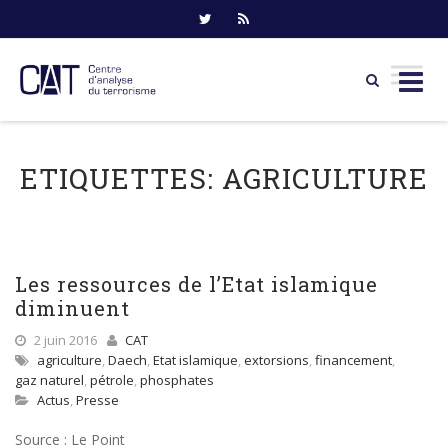
Skip
to
ETIQUETTES:
AGRICULTURE
content
Les ressources de l’Etat islamique
diminuent
2 juin 2016
CAT
agriculture
,
Daech
,
Etat islamique
,
extorsions
,
financement
,
gaz naturel
,
pétrole
,
phosphates
Actus
,
Presse
Source : Le Point