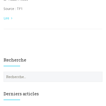
Source : TF1
Lire
Recherche
R
e
c
h
e
Derniers articles
r
c