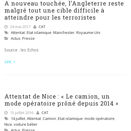
A nouveau touchée, l’Angleterre reste
malgré tout une cible difficile à
atteindre pour les terroristes
24 mai 2017
CAT
Attentat
,
Etat islamique
,
Manchester
,
Royaume-Uni
Actus
,
Presse
Source : les Echos
Lire
Attentat de Nice : « Le camion, un
mode opératoire prôné depuis 2014 »
15 juillet 2016
CAT
14 juillet
,
Attentat
,
Camion
,
Etat islamique
,
mode opératoire
,
Nice
,
voiture bélier
Actus
,
Presse