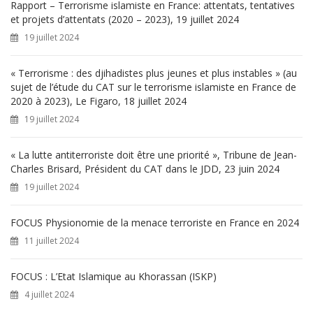
h
Rapport – Terrorisme islamiste en France: attentats, tentatives
e
et projets d’attentats (2020 – 2023), 19 juillet 2024
r
19 juillet 2024
:
« Terrorisme : des djihadistes plus jeunes et plus instables » (au
sujet de l’étude du CAT sur le terrorisme islamiste en France de
2020 à 2023), Le Figaro, 18 juillet 2024
19 juillet 2024
« La lutte antiterroriste doit être une priorité », Tribune de Jean-
Charles Brisard, Président du CAT dans le JDD, 23 juin 2024
19 juillet 2024
FOCUS Physionomie de la menace terroriste en France en 2024
11 juillet 2024
FOCUS : L’Etat Islamique au Khorassan (ISKP)
4 juillet 2024