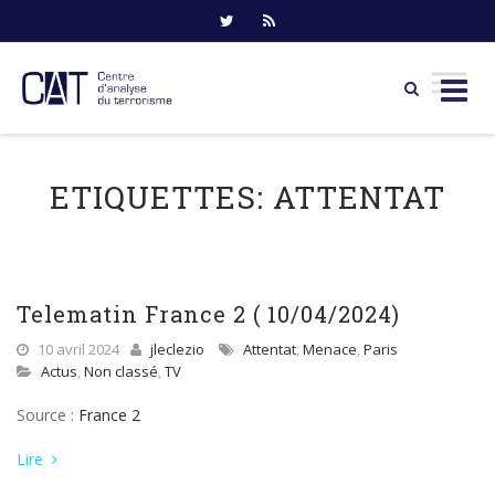
Skip
to
ETIQUETTES:
ATTENTAT
content
Telematin France 2 ( 10/04/2024)
10 avril 2024
jleclezio
Attentat
,
Menace
,
Paris
Actus
,
Non classé
,
TV
Source :
France 2
Lire