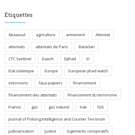
Étiquettes
Abaaoud
agriculture
armement
Attentat
attentats
attentats de Paris
Bataclan
CTC Sentinel
Daech
Djihad
EI
Etat islamique
Europe
European jihad watch
extorsions
faux-papiers
financement
financement des attentats
Financement du terrorisme
France
gaz
gaz naturel
Irak
ISIS
Journal of Policing Intelligence and Counter Terrorism
judiciarisation
Justice
logements conspiratifs