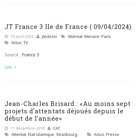
JT France 3 Ile de France ( 09/04/2024)
10 avril 2024
jleclezio
Attentat
,
Menace
,
Paris
Actus
,
TV
Source :
France 3
Lire
Jean-Charles Brisard : «Au moins sept
projets d’attentats déjoués depuis le
début de l’année»
11 décembre 2018
CAT
Attentat
,
Etat islamique
,
Strasbourg
Actus
,
Presse