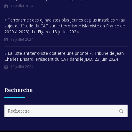
19 juillet 2024
« Terrorisme : des djihadistes plus jeunes et plus instables » (au
sujet de l’étude du CAT sur le terrorisme islamiste en France de
2020 à 2023), Le Figaro, 18 juillet 2024
19 juillet 2024
« La lutte antiterroriste doit être une priorité », Tribune de Jean-
Charles Brisard, Président du CAT dans le JDD, 23 juin 2024
19 juillet 2024
Recherche
R
e
c
h
e