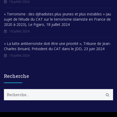
19 juillet 2024
« Terrorisme : des djihadistes plus jeunes et plus instables » (au
sujet de l’étude du CAT sur le terrorisme islamiste en France de
2020 à 2023), Le Figaro, 18 juillet 2024
19 juillet 2024
« La lutte antiterroriste doit être une priorité », Tribune de Jean-
Charles Brisard, Président du CAT dans le JDD, 23 juin 2024
19 juillet 2024
Recherche
R
e
c
h
e