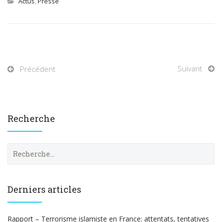
Actus
,
Presse
Suivant
Précédent
Recherche
R
e
c
h
e
Derniers articles
r
c
h
Rapport – Terrorisme islamiste en France: attentats, tentatives