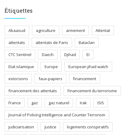
Étiquettes
Abaaoud
agriculture
armement
Attentat
attentats
attentats de Paris
Bataclan
CTC Sentinel
Daech
Djihad
EI
Etat islamique
Europe
European jihad watch
extorsions
faux-papiers
financement
financement des attentats
Financement du terrorisme
France
gaz
gaz naturel
Irak
ISIS
Journal of Policing Intelligence and Counter Terrorism
judiciarisation
Justice
logements conspiratifs