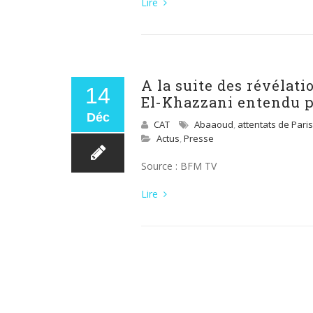
Lire
A la suite des révélati
14
El-Khazzani entendu p
Déc
CAT
Abaaoud
,
attentats de Paris
Actus
,
Presse
Source : BFM TV
Lire