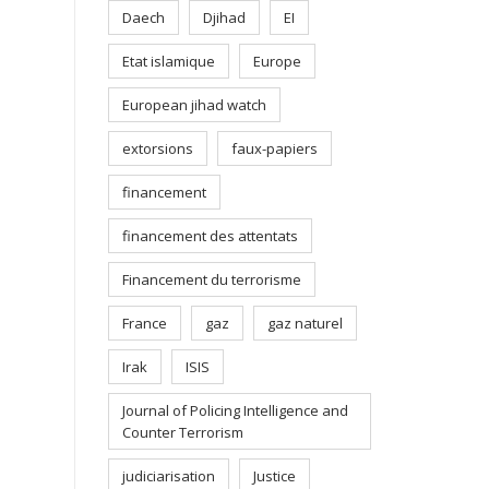
Daech
Djihad
EI
Etat islamique
Europe
European jihad watch
extorsions
faux-papiers
financement
financement des attentats
Financement du terrorisme
France
gaz
gaz naturel
Irak
ISIS
Journal of Policing Intelligence and
Counter Terrorism
judiciarisation
Justice