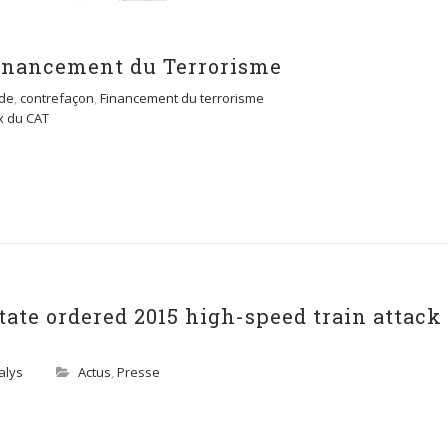
Financement du Terrorisme
de
,
contrefaçon
,
Financement du terrorisme
x du CAT
tate ordered 2015 high-speed train attack
alys
Actus
,
Presse