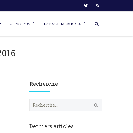
!
A PROPOS
ESPACE MEMBRES
016
Recherche
R
e
c
h
e
Derniers articles
r