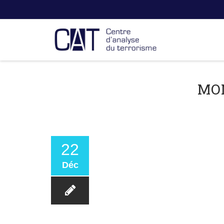
MO
22
Déc