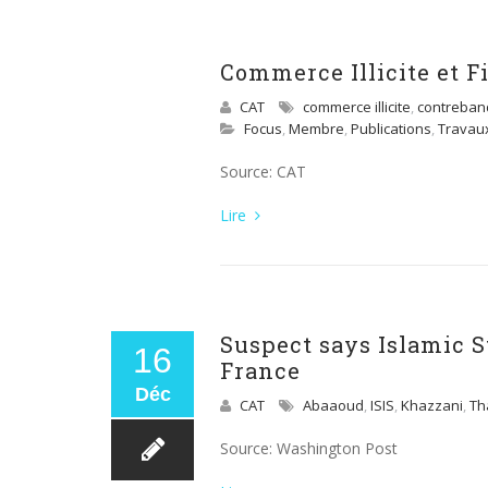
Commerce Illicite et 
CAT
commerce illicite
,
contreban
Focus
,
Membre
,
Publications
,
Travau
Source: CAT
Lire
Suspect says Islamic S
16
France
Déc
CAT
Abaaoud
,
ISIS
,
Khazzani
,
Th
Source: Washington Post