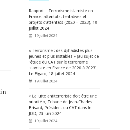
c
h
Rapport – Terrorisme islamiste en
e
France: attentats, tentatives et
r
projets d’attentats (2020 – 2023), 19
juillet 2024
:
19 juillet 2024
« Terrorisme : des djihadistes plus
jeunes et plus instables » (au sujet de
l’étude du CAT sur le terrorisme
islamiste en France de 2020 à 2023),
Le Figaro, 18 juillet 2024
19 juillet 2024
 in
« La lutte antiterroriste doit être une
priorité », Tribune de Jean-Charles
Brisard, Président du CAT dans le
JDD, 23 juin 2024
19 juillet 2024