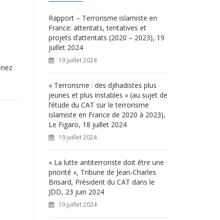
c
h
Rapport – Terrorisme islamiste en
e
France: attentats, tentatives et
r
projets d’attentats (2020 – 2023), 19
juillet 2024
:
19 juillet 2024
enez
« Terrorisme : des djihadistes plus
jeunes et plus instables » (au sujet de
l’étude du CAT sur le terrorisme
islamiste en France de 2020 à 2023),
Le Figaro, 18 juillet 2024
19 juillet 2024
« La lutte antiterroriste doit être une
priorité », Tribune de Jean-Charles
Brisard, Président du CAT dans le
JDD, 23 juin 2024
19 juillet 2024