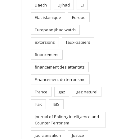
Daech
Djihad
EI
Etat islamique
Europe
European jihad watch
extorsions
faux-papiers
financement
financement des attentats
Financement du terrorisme
France
gaz
gaz naturel
Irak
ISIS
Journal of Policing Intelligence and
Counter Terrorism
judiciarisation
Justice