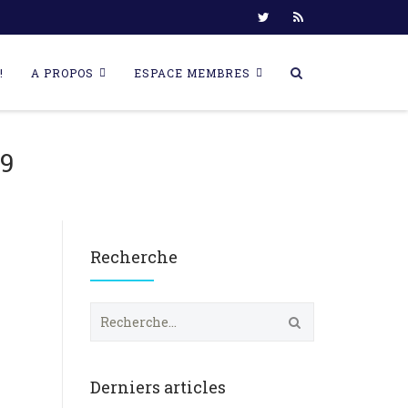
!
A PROPOS
ESPACE MEMBRES
9
Recherche
R
e
c
h
e
Derniers articles
r