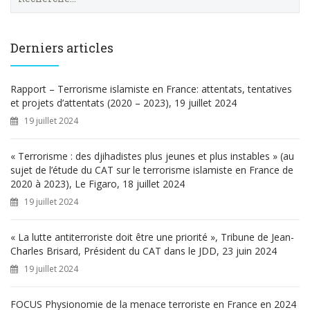
e
c
h
e
Derniers articles
r
c
h
Rapport – Terrorisme islamiste en France: attentats, tentatives
e
et projets d’attentats (2020 – 2023), 19 juillet 2024
r
19 juillet 2024
:
« Terrorisme : des djihadistes plus jeunes et plus instables » (au
sujet de l’étude du CAT sur le terrorisme islamiste en France de
2020 à 2023), Le Figaro, 18 juillet 2024
19 juillet 2024
« La lutte antiterroriste doit être une priorité », Tribune de Jean-
Charles Brisard, Président du CAT dans le JDD, 23 juin 2024
19 juillet 2024
FOCUS Physionomie de la menace terroriste en France en 2024