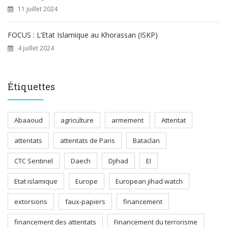
11 juillet 2024
FOCUS : L’Etat Islamique au Khorassan (ISKP)
4 juillet 2024
Étiquettes
Abaaoud
agriculture
armement
Attentat
attentats
attentats de Paris
Bataclan
CTC Sentinel
Daech
Djihad
EI
Etat islamique
Europe
European jihad watch
extorsions
faux-papiers
financement
financement des attentats
Financement du terrorisme