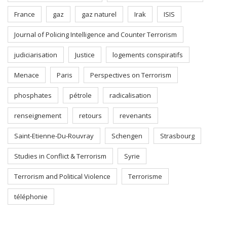
France
gaz
gaz naturel
Irak
ISIS
Journal of Policing Intelligence and Counter Terrorism
judiciarisation
Justice
logements conspiratifs
Menace
Paris
Perspectives on Terrorism
phosphates
pétrole
radicalisation
renseignement
retours
revenants
Saint-Etienne-Du-Rouvray
Schengen
Strasbourg
Studies in Conflict & Terrorism
Syrie
Terrorism and Political Violence
Terrorisme
téléphonie