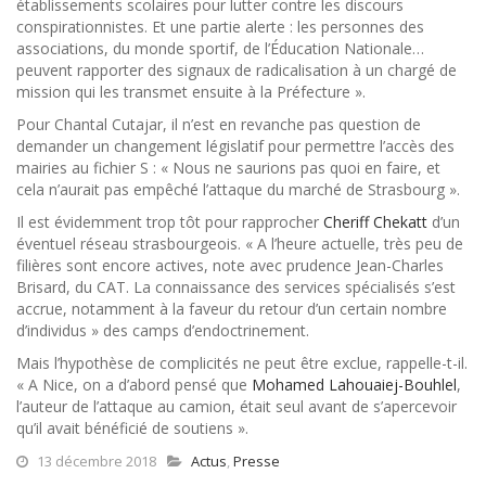
établissements scolaires pour lutter contre les discours
conspirationnistes. Et une partie alerte : les personnes des
associations, du monde sportif, de l’Éducation Nationale…
peuvent rapporter des signaux de radicalisation à un chargé de
mission qui les transmet ensuite à la Préfecture ».
Pour Chantal Cutajar, il n’est en revanche pas question de
demander un changement législatif pour permettre l’accès des
mairies au fichier S : « Nous ne saurions pas quoi en faire, et
cela n’aurait pas empêché l’attaque du marché de Strasbourg ».
Il est évidemment trop tôt pour rapprocher
Cheriff Chekatt
d’un
éventuel réseau strasbourgeois. « A l’heure actuelle, très peu de
filières sont encore actives, note avec prudence Jean-Charles
Brisard, du CAT. La connaissance des services spécialisés s’est
accrue, notamment à la faveur du retour d’un certain nombre
d’individus » des camps d’endoctrinement.
Mais l’hypothèse de complicités ne peut être exclue, rappelle-t-il.
« A Nice, on a d’abord pensé que
Mohamed Lahouaiej-Bouhlel
,
l’auteur de l’attaque au camion, était seul avant de s’apercevoir
qu’il avait bénéficié de soutiens ».
13 décembre 2018
Actus
,
Presse