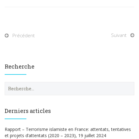
Suivant
Précédent
Recherche
R
e
c
h
e
Derniers articles
r
c
h
Rapport – Terrorisme islamiste en France: attentats, tentatives
e
et projets d’attentats (2020 – 2023), 19 juillet 2024