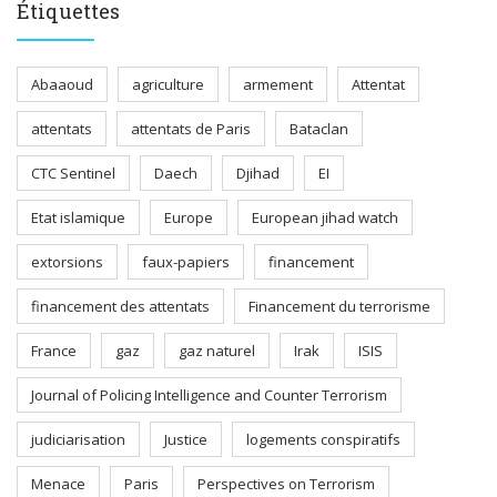
Étiquettes
Abaaoud
agriculture
armement
Attentat
attentats
attentats de Paris
Bataclan
CTC Sentinel
Daech
Djihad
EI
Etat islamique
Europe
European jihad watch
extorsions
faux-papiers
financement
financement des attentats
Financement du terrorisme
France
gaz
gaz naturel
Irak
ISIS
Journal of Policing Intelligence and Counter Terrorism
judiciarisation
Justice
logements conspiratifs
Menace
Paris
Perspectives on Terrorism