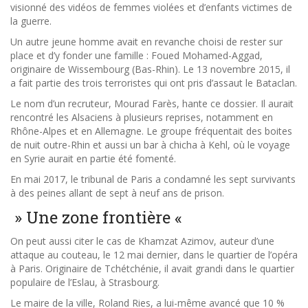
visionné des vidéos de femmes violées et d’enfants victimes de
la guerre.
Un autre jeune homme avait en revanche choisi de rester sur
place et d’y fonder une famille : Foued Mohamed-Aggad,
originaire de Wissembourg (Bas-Rhin). Le 13 novembre 2015, il
a fait partie des trois terroristes qui ont pris d’assaut le Bataclan.
Le nom d’un recruteur, Mourad Farès, hante ce dossier. Il aurait
rencontré les Alsaciens à plusieurs reprises, notamment en
Rhône-Alpes et en Allemagne. Le groupe fréquentait des boites
de nuit outre-Rhin et aussi un bar à chicha à Kehl, où le voyage
en Syrie aurait en partie été fomenté.
En mai 2017, le tribunal de Paris a condamné les sept survivants
à des peines allant de sept à neuf ans de prison.
» Une zone frontière «
On peut aussi citer le cas de Khamzat Azimov, auteur d’une
attaque au couteau, le 12 mai dernier, dans le quartier de l’opéra
à Paris. Originaire de Tchétchénie, il avait grandi dans le quartier
populaire de l’Eslau, à Strasbourg.
Le maire de la ville, Roland Ries, a lui-même avancé que 10 %