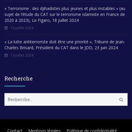
« Terrorisme : des djihadistes plus jeunes et plus instables » (au
sujet de l’étude du CAT sur le terrorisme islamiste en France de
2020 à 2023), Le Figaro, 18 juillet 2024
19 juillet 2024
« La lutte antiterroriste doit être une priorité », Tribune de Jean-
Charles Brisard, Président du CAT dans le JDD, 23 juin 2024
19 juillet 2024
Recherche
R
e
c
h
e
r
Contact
Mentions légales
Politique de confidentialité
c