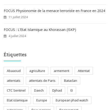
FOCUS Physionomie de la menace terroriste en France en 2024
11 juillet 2024
FOCUS : L’Etat Islamique au Khorassan (ISKP)
4 juillet 2024
Étiquettes
Abaaoud
agriculture
armement
Attentat
attentats
attentats de Paris
Bataclan
CTC Sentinel
Daech
Djihad
EI
Etat islamique
Europe
European jihad watch