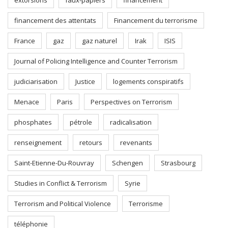
extorsions
faux-papiers
financement
financement des attentats
Financement du terrorisme
France
gaz
gaz naturel
Irak
ISIS
Journal of Policing Intelligence and Counter Terrorism
judiciarisation
Justice
logements conspiratifs
Menace
Paris
Perspectives on Terrorism
phosphates
pétrole
radicalisation
renseignement
retours
revenants
Saint-Etienne-Du-Rouvray
Schengen
Strasbourg
Studies in Conflict & Terrorism
Syrie
Terrorism and Political Violence
Terrorisme
téléphonie