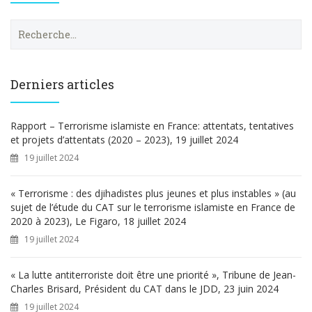
R
e
c
h
e
Derniers articles
r
c
h
Rapport – Terrorisme islamiste en France: attentats, tentatives
e
et projets d’attentats (2020 – 2023), 19 juillet 2024
r
19 juillet 2024
:
« Terrorisme : des djihadistes plus jeunes et plus instables » (au
sujet de l’étude du CAT sur le terrorisme islamiste en France de
2020 à 2023), Le Figaro, 18 juillet 2024
19 juillet 2024
« La lutte antiterroriste doit être une priorité », Tribune de Jean-
Charles Brisard, Président du CAT dans le JDD, 23 juin 2024
19 juillet 2024