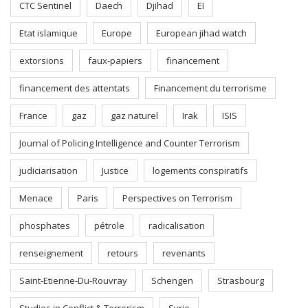
CTC Sentinel
Daech
Djihad
EI
Etat islamique
Europe
European jihad watch
extorsions
faux-papiers
financement
financement des attentats
Financement du terrorisme
France
gaz
gaz naturel
Irak
ISIS
Journal of Policing Intelligence and Counter Terrorism
judiciarisation
Justice
logements conspiratifs
Menace
Paris
Perspectives on Terrorism
phosphates
pétrole
radicalisation
renseignement
retours
revenants
Saint-Etienne-Du-Rouvray
Schengen
Strasbourg