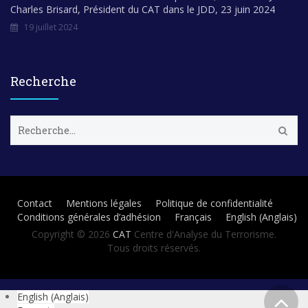
Charles Brisard, Président du CAT dans le JDD, 23 juin 2024
19 juillet 2024
Recherche
R
e
c
h
e
r
Contact
Mentions légales
Politique de confidentialité
c
Conditions générales d’adhésion
Français
English
(
Anglais
)
h
e
Copyright © 2026
CAT
Centre d'Analyse du Terrorisme.
r
Tous droits réservés.
:
English
(
Anglais
)