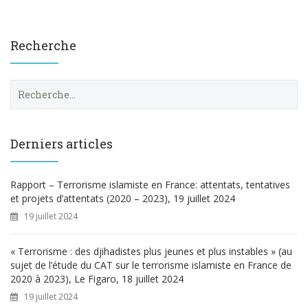
Recherche
R
e
c
h
e
Derniers articles
r
c
h
Rapport – Terrorisme islamiste en France: attentats, tentatives
e
et projets d’attentats (2020 – 2023), 19 juillet 2024
r
19 juillet 2024
:
« Terrorisme : des djihadistes plus jeunes et plus instables » (au
sujet de l’étude du CAT sur le terrorisme islamiste en France de
2020 à 2023), Le Figaro, 18 juillet 2024
19 juillet 2024