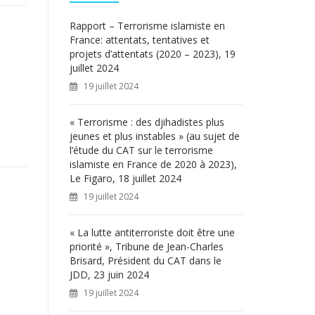
c
h
Rapport – Terrorisme islamiste en
e
France: attentats, tentatives et
r
projets d’attentats (2020 – 2023), 19
juillet 2024
:
19 juillet 2024
« Terrorisme : des djihadistes plus
jeunes et plus instables » (au sujet de
l’étude du CAT sur le terrorisme
islamiste en France de 2020 à 2023),
Le Figaro, 18 juillet 2024
19 juillet 2024
« La lutte antiterroriste doit être une
priorité », Tribune de Jean-Charles
Brisard, Président du CAT dans le
JDD, 23 juin 2024
19 juillet 2024