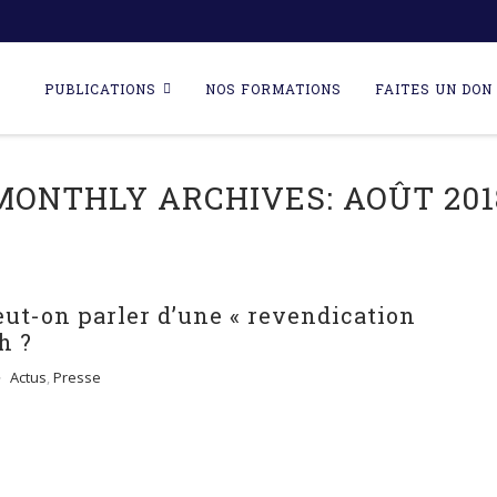
Skip
to
PUBLICATIONS
NOS FORMATIONS
FAITES UN DON 
content
MONTHLY ARCHIVES:
AOÛT 201
eut-on parler d’une « revendication
h ?
Actus
,
Presse