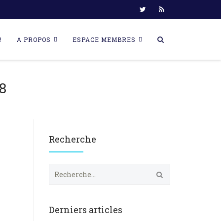
!
A PROPOS
ESPACE MEMBRES
8
Recherche
R
e
c
h
e
Derniers articles
r