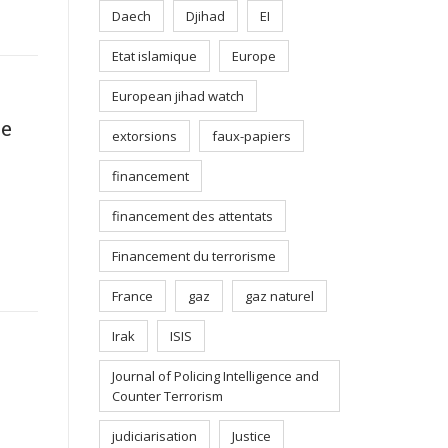
Daech
Djihad
EI
Etat islamique
Europe
European jihad watch
le
extorsions
faux-papiers
financement
financement des attentats
Financement du terrorisme
France
gaz
gaz naturel
Irak
ISIS
Journal of Policing Intelligence and
Counter Terrorism
judiciarisation
Justice