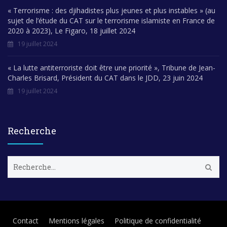
« Terrorisme : des djihadistes plus jeunes et plus instables » (au
sujet de l’étude du CAT sur le terrorisme islamiste en France de
2020 à 2023), Le Figaro, 18 juillet 2024
19 juillet 2024
« La lutte antiterroriste doit être une priorité », Tribune de Jean-
Charles Brisard, Président du CAT dans le JDD, 23 juin 2024
19 juillet 2024
Recherche
R
e
c
h
e
r
Contact
Mentions légales
Politique de confidentialité
c