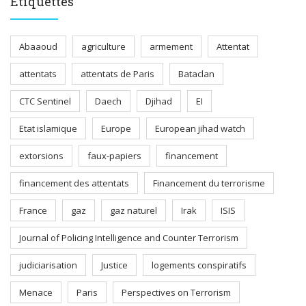
Étiquettes
Abaaoud
agriculture
armement
Attentat
attentats
attentats de Paris
Bataclan
CTC Sentinel
Daech
Djihad
EI
Etat islamique
Europe
European jihad watch
extorsions
faux-papiers
financement
financement des attentats
Financement du terrorisme
France
gaz
gaz naturel
Irak
ISIS
Journal of Policing Intelligence and Counter Terrorism
judiciarisation
Justice
logements conspiratifs
Menace
Paris
Perspectives on Terrorism