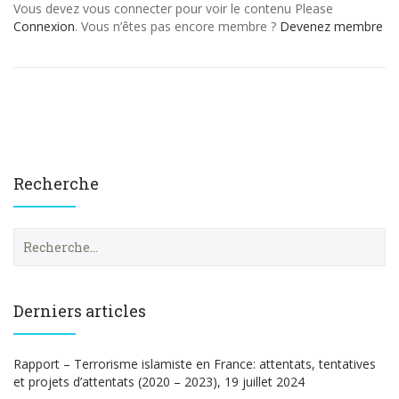
Vous devez vous connecter pour voir le contenu Please
Connexion
. Vous n’êtes pas encore membre ?
Devenez membre
Recherche
R
e
c
h
e
Derniers articles
r
c
h
Rapport – Terrorisme islamiste en France: attentats, tentatives
e
et projets d’attentats (2020 – 2023), 19 juillet 2024
r