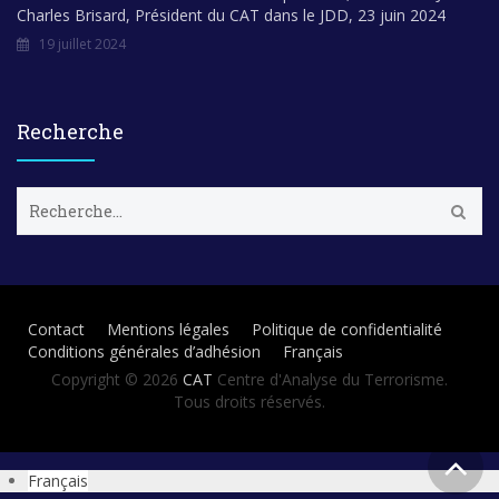
Charles Brisard, Président du CAT dans le JDD, 23 juin 2024
19 juillet 2024
Recherche
R
e
c
h
e
r
Contact
Mentions légales
Politique de confidentialité
c
Conditions générales d’adhésion
Français
h
e
Copyright © 2026
CAT
Centre d'Analyse du Terrorisme.
r
Tous droits réservés.
:
Français