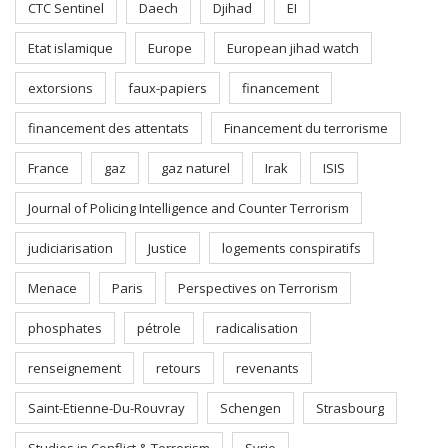
CTC Sentinel
Daech
Djihad
EI
Etat islamique
Europe
European jihad watch
extorsions
faux-papiers
financement
financement des attentats
Financement du terrorisme
France
gaz
gaz naturel
Irak
ISIS
Journal of Policing Intelligence and Counter Terrorism
judiciarisation
Justice
logements conspiratifs
Menace
Paris
Perspectives on Terrorism
phosphates
pétrole
radicalisation
renseignement
retours
revenants
Saint-Etienne-Du-Rouvray
Schengen
Strasbourg