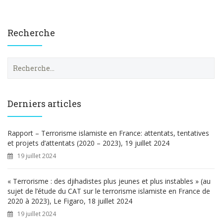
Recherche
R
e
c
h
e
Derniers articles
r
c
h
Rapport – Terrorisme islamiste en France: attentats, tentatives
e
et projets d’attentats (2020 – 2023), 19 juillet 2024
r
19 juillet 2024
:
« Terrorisme : des djihadistes plus jeunes et plus instables » (au
sujet de l’étude du CAT sur le terrorisme islamiste en France de
2020 à 2023), Le Figaro, 18 juillet 2024
19 juillet 2024