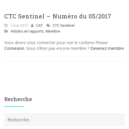
CTC Sentinel – Numéro du 05/2017
1 mai 2017
CAT
CTC Sentinel
Articles et rapports
,
Membre
Vous devez vous connecter pour voir le contenu Please
Connexion
. Vous n’êtes pas encore membre ?
Devenez membre
Recherche
R
e
c