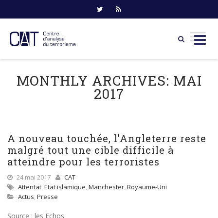
Skip
to
MONTHLY ARCHIVES:
MAI
content
2017
A nouveau touchée, l’Angleterre reste
malgré tout une cible difficile à
atteindre pour les terroristes
24 mai 2017
CAT
Attentat
,
Etat islamique
,
Manchester
,
Royaume-Uni
Actus
,
Presse
Source : les Echos