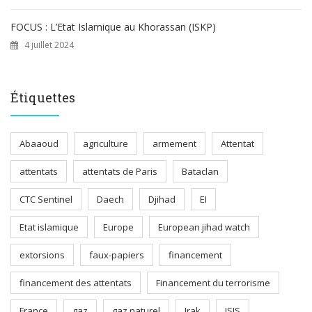
FOCUS : L’Etat Islamique au Khorassan (ISKP)
4 juillet 2024
Étiquettes
Abaaoud
agriculture
armement
Attentat
attentats
attentats de Paris
Bataclan
CTC Sentinel
Daech
Djihad
EI
Etat islamique
Europe
European jihad watch
extorsions
faux-papiers
financement
financement des attentats
Financement du terrorisme
France
gaz
gaz naturel
Irak
ISIS