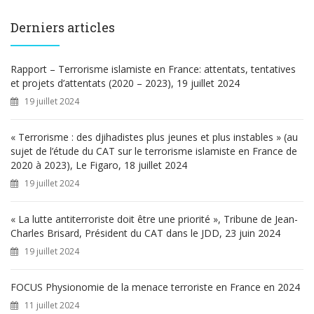
h
e
Derniers articles
r
c
h
Rapport – Terrorisme islamiste en France: attentats, tentatives
e
et projets d’attentats (2020 – 2023), 19 juillet 2024
r
19 juillet 2024
:
« Terrorisme : des djihadistes plus jeunes et plus instables » (au
sujet de l’étude du CAT sur le terrorisme islamiste en France de
2020 à 2023), Le Figaro, 18 juillet 2024
19 juillet 2024
« La lutte antiterroriste doit être une priorité », Tribune de Jean-
Charles Brisard, Président du CAT dans le JDD, 23 juin 2024
19 juillet 2024
FOCUS Physionomie de la menace terroriste en France en 2024
11 juillet 2024