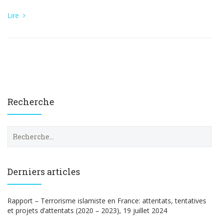
Lire
Recherche
R
e
c
h
e
Derniers articles
r
c
h
Rapport – Terrorisme islamiste en France: attentats, tentatives
e
et projets d’attentats (2020 – 2023), 19 juillet 2024
r