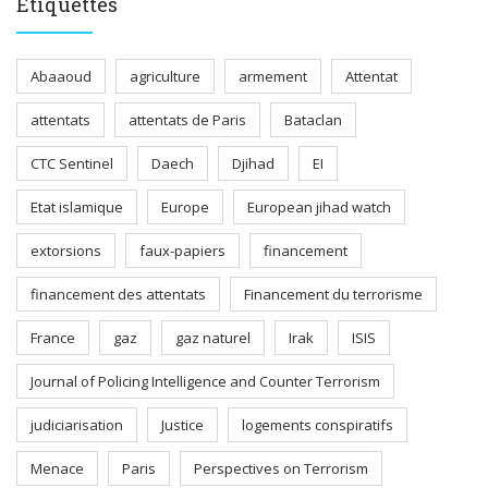
Étiquettes
Abaaoud
agriculture
armement
Attentat
attentats
attentats de Paris
Bataclan
CTC Sentinel
Daech
Djihad
EI
Etat islamique
Europe
European jihad watch
extorsions
faux-papiers
financement
financement des attentats
Financement du terrorisme
France
gaz
gaz naturel
Irak
ISIS
Journal of Policing Intelligence and Counter Terrorism
judiciarisation
Justice
logements conspiratifs
Menace
Paris
Perspectives on Terrorism