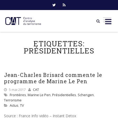
Skip
to
ETIQUETTES:
content
PRÉSIDENTIELLES
Jean-Charles Brisard commente le
programme de Marine Le Pen
5 mai 2017
CAT
Frontières
,
Marine Le Pen
,
Présidentielles
,
Schengen
,
Terrorisme
Actus
,
TV
Source : France Info vidéo – Instant Detox