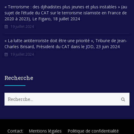
« Terrorisme : des djihadistes plus jeunes et plus instables » (au
sujet de l’étude du CAT sur le terrorisme islamiste en France de
2020 à 2023), Le Figaro, 18 juillet 2024
19 juillet 2024
« La lutte antiterroriste doit être une priorité », Tribune de Jean-
Charles Brisard, Président du CAT dans le JDD, 23 juin 2024
19 juillet 2024
Recherche
R
e
c
h
e
r
Contact
Mentions légales
Politique de confidentialité
c