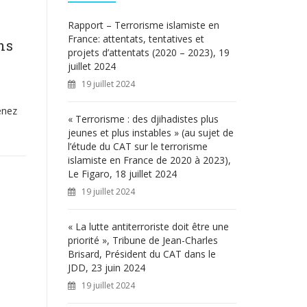
c
h
Rapport – Terrorisme islamiste en
e
France: attentats, tentatives et
ns
r
projets d’attentats (2020 – 2023), 19
juillet 2024
:
19 juillet 2024
enez
« Terrorisme : des djihadistes plus
jeunes et plus instables » (au sujet de
l’étude du CAT sur le terrorisme
islamiste en France de 2020 à 2023),
Le Figaro, 18 juillet 2024
19 juillet 2024
« La lutte antiterroriste doit être une
priorité », Tribune de Jean-Charles
Brisard, Président du CAT dans le
JDD, 23 juin 2024
19 juillet 2024