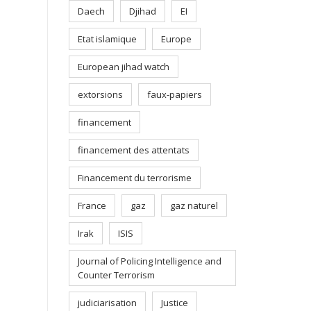
Daech
Djihad
EI
Etat islamique
Europe
European jihad watch
extorsions
faux-papiers
financement
financement des attentats
Financement du terrorisme
France
gaz
gaz naturel
Irak
ISIS
Journal of Policing Intelligence and
Counter Terrorism
judiciarisation
Justice