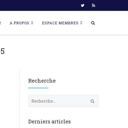
!
A PROPOS
ESPACE MEMBRES
05
Recherche
R
e
c
h
e
Derniers articles
r