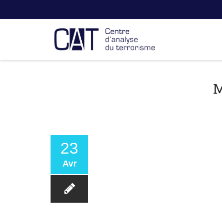
23
Avr