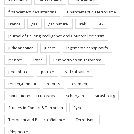
extorsions
faux-papiers
financement
financement des attentats
Financement du terrorisme
France
gaz
gaz naturel
Irak
ISIS
Journal of Policing Intelligence and Counter Terrorism
judiciarisation
Justice
logements conspiratifs
Menace
Paris
Perspectives on Terrorism
phosphates
pétrole
radicalisation
renseignement
retours
revenants
Saint-Etienne-Du-Rouvray
Schengen
Strasbourg
Studies in Conflict & Terrorism
Syrie
Terrorism and Political Violence
Terrorisme
téléphonie