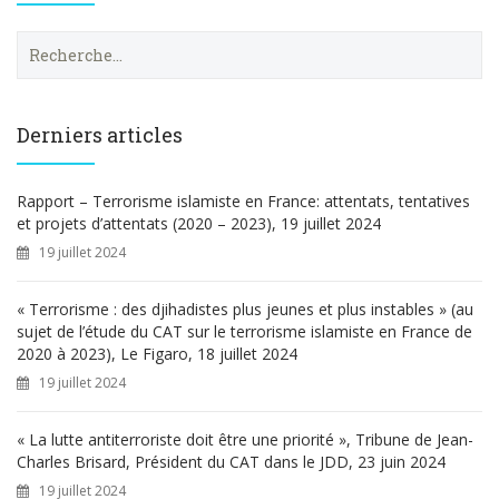
R
e
c
h
e
Derniers articles
r
c
h
Rapport – Terrorisme islamiste en France: attentats, tentatives
e
et projets d’attentats (2020 – 2023), 19 juillet 2024
r
19 juillet 2024
:
« Terrorisme : des djihadistes plus jeunes et plus instables » (au
sujet de l’étude du CAT sur le terrorisme islamiste en France de
2020 à 2023), Le Figaro, 18 juillet 2024
19 juillet 2024
« La lutte antiterroriste doit être une priorité », Tribune de Jean-
Charles Brisard, Président du CAT dans le JDD, 23 juin 2024
19 juillet 2024