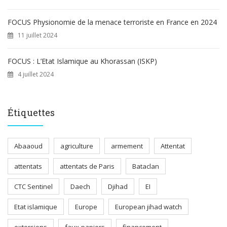
FOCUS Physionomie de la menace terroriste en France en 2024
11 juillet 2024
FOCUS : L’Etat Islamique au Khorassan (ISKP)
4 juillet 2024
Étiquettes
Abaaoud
agriculture
armement
Attentat
attentats
attentats de Paris
Bataclan
CTC Sentinel
Daech
Djihad
EI
Etat islamique
Europe
European jihad watch