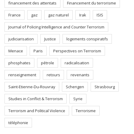
financement des attentats
Financement du terrorisme
France
gaz
gaz naturel
Irak
ISIS
Journal of Policing Intelligence and Counter Terrorism
judiciarisation
Justice
logements conspiratifs
Menace
Paris
Perspectives on Terrorism
phosphates
pétrole
radicalisation
renseignement
retours
revenants
Saint-Etienne-Du-Rouvray
Schengen
Strasbourg
Studies in Conflict & Terrorism
Syrie
Terrorism and Political Violence
Terrorisme
téléphonie