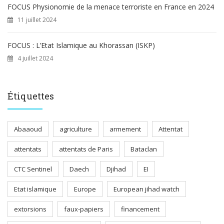
FOCUS Physionomie de la menace terroriste en France en 2024
11 juillet 2024
FOCUS : L’Etat Islamique au Khorassan (ISKP)
4 juillet 2024
Étiquettes
Abaaoud
agriculture
armement
Attentat
attentats
attentats de Paris
Bataclan
CTC Sentinel
Daech
Djihad
EI
Etat islamique
Europe
European jihad watch
extorsions
faux-papiers
financement