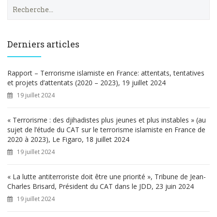
R
e
c
h
e
Derniers articles
r
c
h
Rapport – Terrorisme islamiste en France: attentats, tentatives
e
et projets d’attentats (2020 – 2023), 19 juillet 2024
r
19 juillet 2024
:
« Terrorisme : des djihadistes plus jeunes et plus instables » (au
sujet de l’étude du CAT sur le terrorisme islamiste en France de
2020 à 2023), Le Figaro, 18 juillet 2024
19 juillet 2024
« La lutte antiterroriste doit être une priorité », Tribune de Jean-
Charles Brisard, Président du CAT dans le JDD, 23 juin 2024
19 juillet 2024