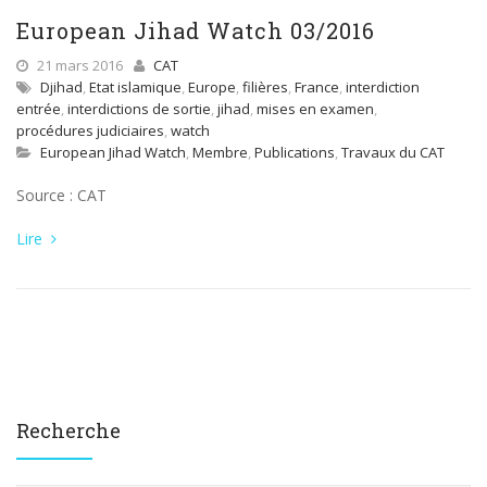
European Jihad Watch 03/2016
21 mars 2016
CAT
Djihad
,
Etat islamique
,
Europe
,
filières
,
France
,
interdiction
entrée
,
interdictions de sortie
,
jihad
,
mises en examen
,
procédures judiciaires
,
watch
European Jihad Watch
,
Membre
,
Publications
,
Travaux du CAT
Source : CAT
Lire
Recherche