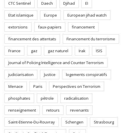
CTC Sentinel
Daech
Djihad
EI
Etat islamique
Europe
European jihad watch
extorsions
faux-papiers
financement
financement des attentats
Financement du terrorisme
France
gaz
gaz naturel
Irak
ISIS
Journal of Policing Intelligence and Counter Terrorism
judiciarisation
Justice
logements conspiratifs
Menace
Paris
Perspectives on Terrorism
phosphates
pétrole
radicalisation
renseignement
retours
revenants
Saint-Etienne-Du-Rouvray
Schengen
Strasbourg