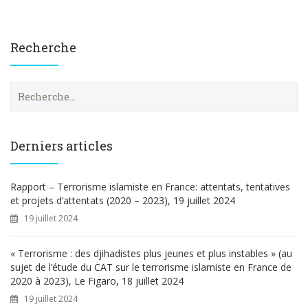
Recherche
R
e
c
h
e
Derniers articles
r
c
h
Rapport – Terrorisme islamiste en France: attentats, tentatives
e
et projets d’attentats (2020 – 2023), 19 juillet 2024
r
19 juillet 2024
:
« Terrorisme : des djihadistes plus jeunes et plus instables » (au
sujet de l’étude du CAT sur le terrorisme islamiste en France de
2020 à 2023), Le Figaro, 18 juillet 2024
19 juillet 2024