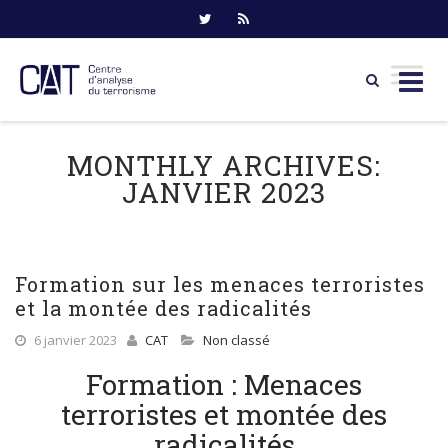
Skip
to
MONTHLY ARCHIVES:
content
JANVIER 2023
Formation sur les menaces terroristes
et la montée des radicalités
6 janvier 2023
CAT
Non classé
Formation : Menaces
terroristes et montée des
radicalités