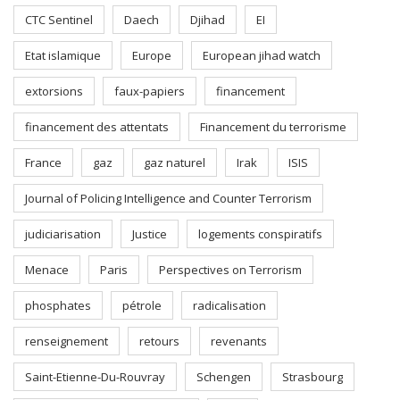
CTC Sentinel
Daech
Djihad
EI
Etat islamique
Europe
European jihad watch
extorsions
faux-papiers
financement
financement des attentats
Financement du terrorisme
France
gaz
gaz naturel
Irak
ISIS
Journal of Policing Intelligence and Counter Terrorism
judiciarisation
Justice
logements conspiratifs
Menace
Paris
Perspectives on Terrorism
phosphates
pétrole
radicalisation
renseignement
retours
revenants
Saint-Etienne-Du-Rouvray
Schengen
Strasbourg