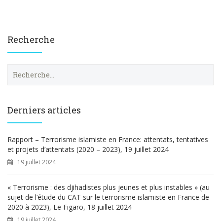
Recherche
R
e
c
h
e
Derniers articles
r
c
h
Rapport – Terrorisme islamiste en France: attentats, tentatives
e
et projets d’attentats (2020 – 2023), 19 juillet 2024
r
19 juillet 2024
:
« Terrorisme : des djihadistes plus jeunes et plus instables » (au
sujet de l’étude du CAT sur le terrorisme islamiste en France de
2020 à 2023), Le Figaro, 18 juillet 2024
19 juillet 2024