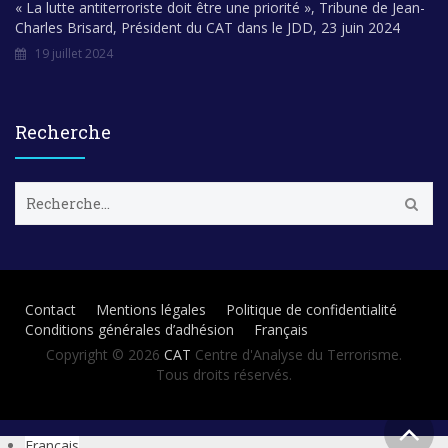
« La lutte antiterroriste doit être une priorité », Tribune de Jean-
Charles Brisard, Président du CAT dans le JDD, 23 juin 2024
19 juillet 2024
Recherche
R
e
c
h
e
r
Contact
Mentions légales
Politique de confidentialité
c
Conditions générales d’adhésion
Français
h
e
Copyright © 2026
CAT
Centre d'Analyse du Terrorisme.
r
Tous droits réservés.
:
Français