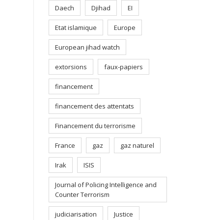
Daech
Djihad
EI
Etat islamique
Europe
European jihad watch
extorsions
faux-papiers
financement
financement des attentats
Financement du terrorisme
France
gaz
gaz naturel
Irak
ISIS
Journal of Policing Intelligence and
Counter Terrorism
judiciarisation
Justice