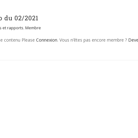
 du 02/2021
es et rapports
,
Membre
 le contenu Please
Connexion
. Vous n’êtes pas encore membre ?
Dev