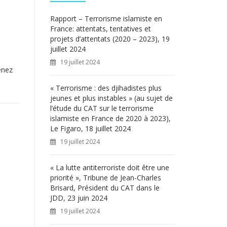
c
h
Rapport – Terrorisme islamiste en
e
France: attentats, tentatives et
r
projets d’attentats (2020 – 2023), 19
juillet 2024
:
19 juillet 2024
enez
« Terrorisme : des djihadistes plus
jeunes et plus instables » (au sujet de
l’étude du CAT sur le terrorisme
islamiste en France de 2020 à 2023),
Le Figaro, 18 juillet 2024
19 juillet 2024
« La lutte antiterroriste doit être une
priorité », Tribune de Jean-Charles
Brisard, Président du CAT dans le
JDD, 23 juin 2024
19 juillet 2024