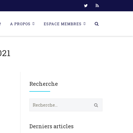
!
A PROPOS
ESPACE MEMBRES
021
Recherche
R
e
c
h
e
Derniers articles
r