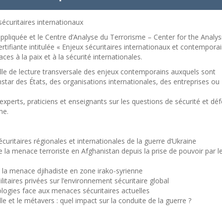
écuritaires internationaux
 appliquée et le Centre d’Analyse du Terrorisme – Center for the Analys
ifiante intitulée « Enjeux sécuritaires internationaux et contemporai
es à la paix et à la sécurité internationales.
le de lecture transversale des enjeux contemporains auxquels sont
star des États, des organisations internationales, des entreprises ou
xperts, praticiens et enseignants sur les questions de sécurité et dé
me.
ritaires régionales et internationales de la guerre d’Ukraine
 la menace terroriste en Afghanistan depuis la prise de pouvoir par l
la menace djihadiste en zone irako-syrienne
itaires privées sur l’environnement sécuritaire global
logies face aux menaces sécuritaires actuelles
lle et le métavers : quel impact sur la conduite de la guerre ?