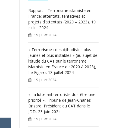
c
h
Rapport – Terrorisme islamiste en
e
France: attentats, tentatives et
r
projets d’attentats (2020 – 2023), 19
juillet 2024
:
19 juillet 2024
« Terrorisme : des djihadistes plus
jeunes et plus instables » (au sujet de
l’étude du CAT sur le terrorisme
islamiste en France de 2020 à 2023),
Le Figaro, 18 juillet 2024
19 juillet 2024
« La lutte antiterroriste doit être une
priorité », Tribune de Jean-Charles
Brisard, Président du CAT dans le
JDD, 23 juin 2024
19 juillet 2024