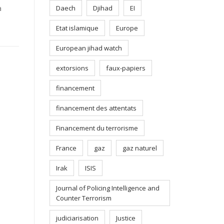
Daech
Djihad
EI
a
Etat islamique
Europe
European jihad watch
extorsions
faux-papiers
financement
financement des attentats
Financement du terrorisme
France
gaz
gaz naturel
Irak
ISIS
Journal of Policing Intelligence and
Counter Terrorism
judiciarisation
Justice