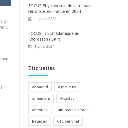
FOCUS Physionomie de la menace
terroriste en France en 2024
11 juillet 2024
is of
ns »,
FOCUS : L’Etat Islamique au
Khorassan (ISKP)
4 juillet 2024
fense
Étiquettes
Abaaoud
agriculture
es
armement
Attentat
attentats
attentats de Paris
Bataclan
CTC Sentinel