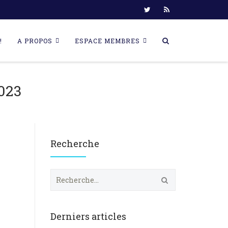
!
A PROPOS
ESPACE MEMBRES
023
Recherche
R
e
c
h
e
Derniers articles
r