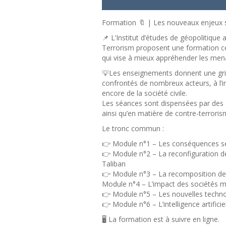
Formation 🔖 | Les nouveaux enjeux s
📌 L’Institut d’études de géopolitique
Terrorism proposent une formation cert
qui vise à mieux appréhender les menac
💡Les enseignements donnent une gril
confrontés de nombreux acteurs, à l’in
encore de la société civile.
Les séances sont dispensées par des e
ainsi qu’en matière de contre-terroris
Le tronc commun :
👉 Module n°1 – Les conséquences sécu
👉 Module n°2 – La reconfiguration de
Taliban
👉 Module n°3 – La recomposition de 
Module n°4 – L’impact des sociétés mil
👉 Module n°5 – Les nouvelles techno
👉 Module n°6 – L’intelligence artificie
🖥️ La formation est à suivre en ligne.