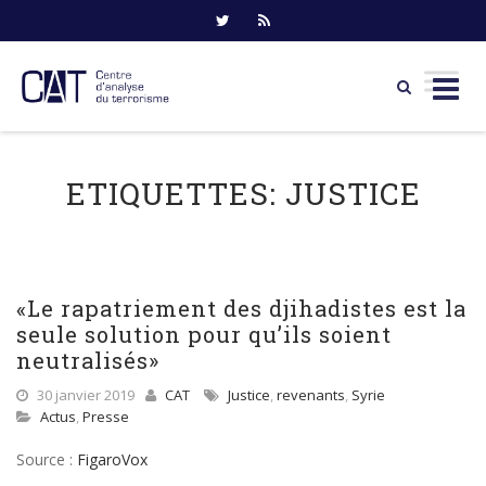
Skip
to
ETIQUETTES:
JUSTICE
content
«Le rapatriement des djihadistes est la
seule solution pour qu’ils soient
neutralisés»
30 janvier 2019
CAT
Justice
,
revenants
,
Syrie
Actus
,
Presse
Source :
FigaroVox