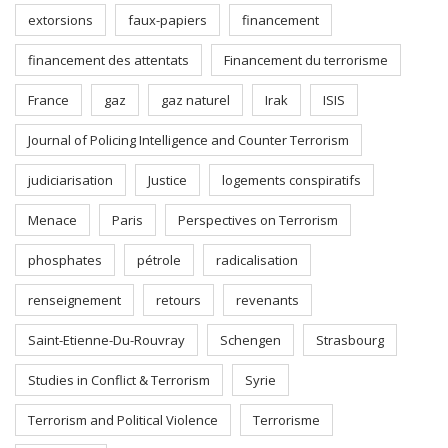
extorsions
faux-papiers
financement
financement des attentats
Financement du terrorisme
France
gaz
gaz naturel
Irak
ISIS
Journal of Policing Intelligence and Counter Terrorism
judiciarisation
Justice
logements conspiratifs
Menace
Paris
Perspectives on Terrorism
phosphates
pétrole
radicalisation
renseignement
retours
revenants
Saint-Etienne-Du-Rouvray
Schengen
Strasbourg
Studies in Conflict & Terrorism
Syrie
Terrorism and Political Violence
Terrorisme