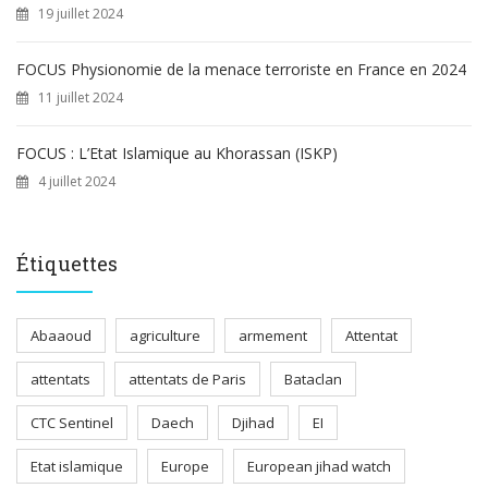
19 juillet 2024
FOCUS Physionomie de la menace terroriste en France en 2024
11 juillet 2024
FOCUS : L’Etat Islamique au Khorassan (ISKP)
4 juillet 2024
Étiquettes
Abaaoud
agriculture
armement
Attentat
attentats
attentats de Paris
Bataclan
CTC Sentinel
Daech
Djihad
EI
Etat islamique
Europe
European jihad watch