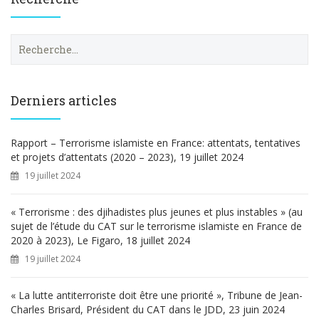
R
e
c
h
e
Derniers articles
r
c
h
Rapport – Terrorisme islamiste en France: attentats, tentatives
e
et projets d’attentats (2020 – 2023), 19 juillet 2024
r
19 juillet 2024
:
« Terrorisme : des djihadistes plus jeunes et plus instables » (au
sujet de l’étude du CAT sur le terrorisme islamiste en France de
2020 à 2023), Le Figaro, 18 juillet 2024
19 juillet 2024
« La lutte antiterroriste doit être une priorité », Tribune de Jean-
Charles Brisard, Président du CAT dans le JDD, 23 juin 2024