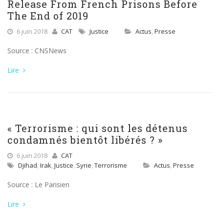
Release From French Prisons Before
The End of 2019
6 juin 2018
CAT
Justice
Actus
,
Presse
Source : CNSNews
Lire
« Terrorisme : qui sont les détenus
condamnés bientôt libérés ? »
6 juin 2018
CAT
Djihad
,
Irak
,
Justice
,
Syrie
,
Terrorisme
Actus
,
Presse
Source : Le Parisien
Lire