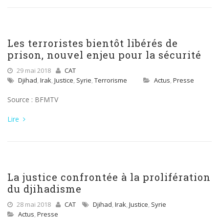
Les terroristes bientôt libérés de
prison, nouvel enjeu pour la sécurité
29 mai 2018
CAT
Djihad
,
Irak
,
Justice
,
Syrie
,
Terrorisme
Actus
,
Presse
Source : BFMTV
Lire
La justice confrontée à la prolifération
du djihadisme
28 mai 2018
CAT
Djihad
,
Irak
,
Justice
,
Syrie
Actus
,
Presse