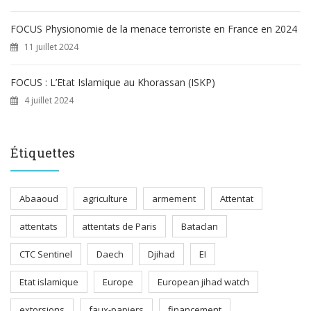
FOCUS Physionomie de la menace terroriste en France en 2024
11 juillet 2024
FOCUS : L’Etat Islamique au Khorassan (ISKP)
4 juillet 2024
Étiquettes
Abaaoud
agriculture
armement
Attentat
attentats
attentats de Paris
Bataclan
CTC Sentinel
Daech
Djihad
EI
Etat islamique
Europe
European jihad watch
extorsions
faux-papiers
financement