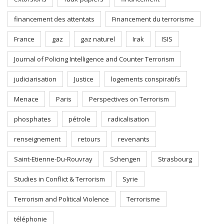
financement des attentats
Financement du terrorisme
France
gaz
gaz naturel
Irak
ISIS
Journal of Policing Intelligence and Counter Terrorism
judiciarisation
Justice
logements conspiratifs
Menace
Paris
Perspectives on Terrorism
phosphates
pétrole
radicalisation
renseignement
retours
revenants
Saint-Etienne-Du-Rouvray
Schengen
Strasbourg
Studies in Conflict & Terrorism
Syrie
Terrorism and Political Violence
Terrorisme
téléphonie