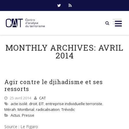
Skip
to
MONTHLY ARCHIVES:
AVRIL
content
2014
Agir contre le djihadisme et ses
ressorts
25 avril 2014
CAT
acte isolé
,
droit
,
EIT
,
entreprise individuelle terroriste
,
Mérah
,
Montbrial
,
radicalisation
,
Trévidic
Actus
,
Presse
Source : Le Figaro