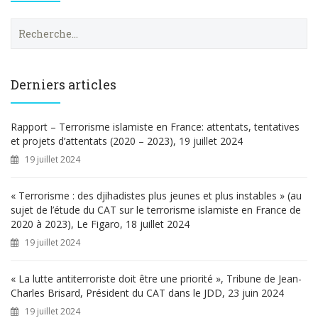
R
e
c
h
e
Derniers articles
r
c
h
Rapport – Terrorisme islamiste en France: attentats, tentatives
e
et projets d’attentats (2020 – 2023), 19 juillet 2024
r
19 juillet 2024
:
« Terrorisme : des djihadistes plus jeunes et plus instables » (au
sujet de l’étude du CAT sur le terrorisme islamiste en France de
2020 à 2023), Le Figaro, 18 juillet 2024
19 juillet 2024
« La lutte antiterroriste doit être une priorité », Tribune de Jean-
Charles Brisard, Président du CAT dans le JDD, 23 juin 2024
19 juillet 2024