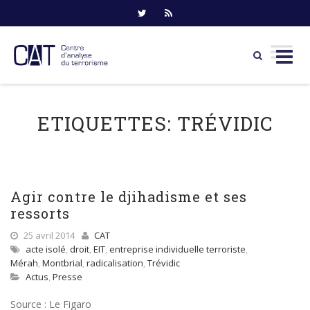
Skip
to
ETIQUETTES:
TRÉVIDIC
content
Agir contre le djihadisme et ses
ressorts
25 avril 2014
CAT
acte isolé
,
droit
,
EIT
,
entreprise individuelle terroriste
,
Mérah
,
Montbrial
,
radicalisation
,
Trévidic
Actus
,
Presse
Source : Le Figaro