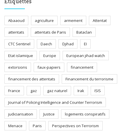
Étiquettes
Abaaoud
agriculture
armement
Attentat
attentats
attentats de Paris
Bataclan
CTC Sentinel
Daech
Djihad
EI
Etat islamique
Europe
European jihad watch
extorsions
faux-papiers
financement
financement des attentats
Financement du terrorisme
France
gaz
gaz naturel
Irak
ISIS
Journal of Policing Intelligence and Counter Terrorism
judiciarisation
Justice
logements conspiratifs
Menace
Paris
Perspectives on Terrorism