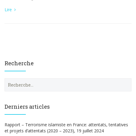
Lire
Recherche
R
e
c
h
e
Derniers articles
r
c
h
Rapport – Terrorisme islamiste en France: attentats, tentatives
e
et projets d’attentats (2020 – 2023), 19 juillet 2024
r