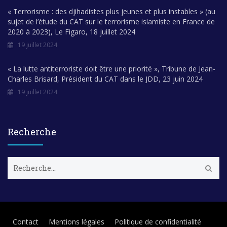
« Terrorisme : des djihadistes plus jeunes et plus instables » (au
sujet de l’étude du CAT sur le terrorisme islamiste en France de
2020 à 2023), Le Figaro, 18 juillet 2024
19 juillet 2024
« La lutte antiterroriste doit être une priorité », Tribune de Jean-
Charles Brisard, Président du CAT dans le JDD, 23 juin 2024
19 juillet 2024
Recherche
R
e
c
h
e
r
Contact
Mentions légales
Politique de confidentialité
c