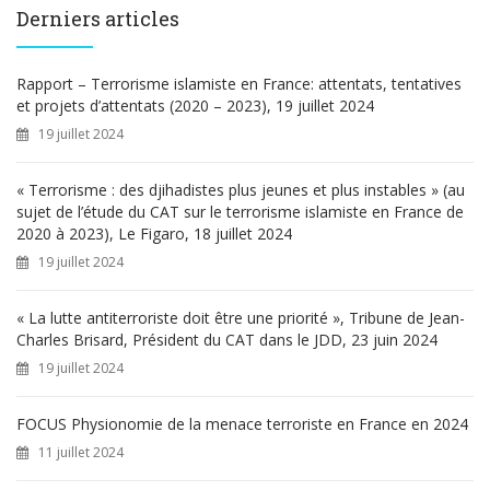
e
Derniers articles
r
c
h
Rapport – Terrorisme islamiste en France: attentats, tentatives
e
et projets d’attentats (2020 – 2023), 19 juillet 2024
r
19 juillet 2024
:
« Terrorisme : des djihadistes plus jeunes et plus instables » (au
sujet de l’étude du CAT sur le terrorisme islamiste en France de
2020 à 2023), Le Figaro, 18 juillet 2024
19 juillet 2024
« La lutte antiterroriste doit être une priorité », Tribune de Jean-
Charles Brisard, Président du CAT dans le JDD, 23 juin 2024
19 juillet 2024
FOCUS Physionomie de la menace terroriste en France en 2024
11 juillet 2024