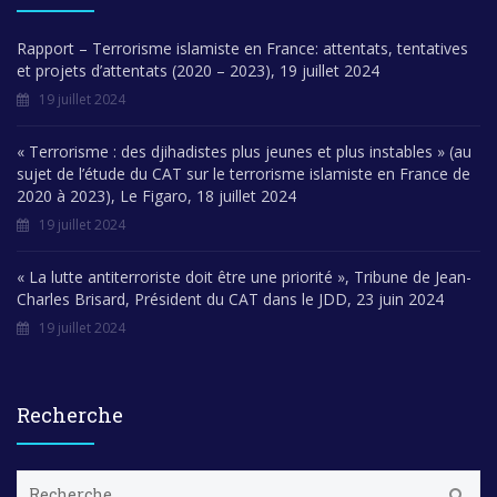
Rapport – Terrorisme islamiste en France: attentats, tentatives
et projets d’attentats (2020 – 2023), 19 juillet 2024
19 juillet 2024
« Terrorisme : des djihadistes plus jeunes et plus instables » (au
sujet de l’étude du CAT sur le terrorisme islamiste en France de
2020 à 2023), Le Figaro, 18 juillet 2024
19 juillet 2024
« La lutte antiterroriste doit être une priorité », Tribune de Jean-
Charles Brisard, Président du CAT dans le JDD, 23 juin 2024
19 juillet 2024
Recherche
R