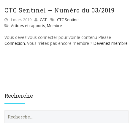
CTC Sentinel – Numéro du 03/2019
1 mars 2019
CAT
CTC Sentinel
Articles et rapports
,
Membre
Vous devez vous connecter pour voir le contenu Please
Connexion
. Vous n’êtes pas encore membre ?
Devenez membre
Recherche
R
e
c
h