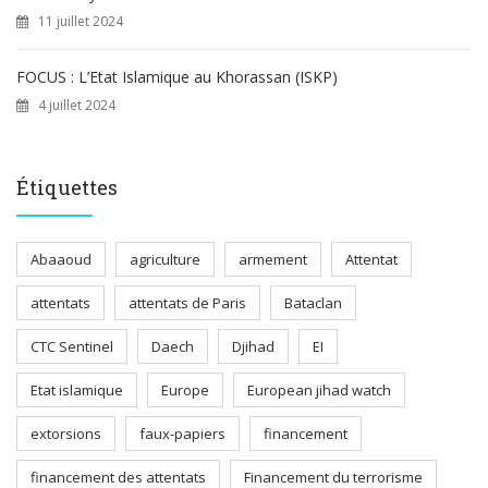
11 juillet 2024
FOCUS : L’Etat Islamique au Khorassan (ISKP)
4 juillet 2024
Étiquettes
Abaaoud
agriculture
armement
Attentat
attentats
attentats de Paris
Bataclan
CTC Sentinel
Daech
Djihad
EI
Etat islamique
Europe
European jihad watch
extorsions
faux-papiers
financement
financement des attentats
Financement du terrorisme