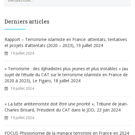
e
c
h
e
Derniers articles
r
c
h
Rapport – Terrorisme islamiste en France: attentats, tentatives
e
et projets d’attentats (2020 – 2023), 19 juillet 2024
r
19 juillet 2024
:
« Terrorisme : des djihadistes plus jeunes et plus instables » (au
sujet de l’étude du CAT sur le terrorisme islamiste en France de
2020 à 2023), Le Figaro, 18 juillet 2024
19 juillet 2024
« La lutte antiterroriste doit être une priorité », Tribune de Jean-
Charles Brisard, Président du CAT dans le JDD, 23 juin 2024
19 juillet 2024
FOCUS Physionomie de la menace terroriste en France en 2024