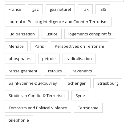
France
gaz
gaz naturel
Irak
ISIS
Journal of Policing Intelligence and Counter Terrorism
judiciarisation
Justice
logements conspiratifs
Menace
Paris
Perspectives on Terrorism
phosphates
pétrole
radicalisation
renseignement
retours
revenants
Saint-Etienne-Du-Rouvray
Schengen
Strasbourg
Studies in Conflict & Terrorism
Syrie
Terrorism and Political Violence
Terrorisme
téléphonie