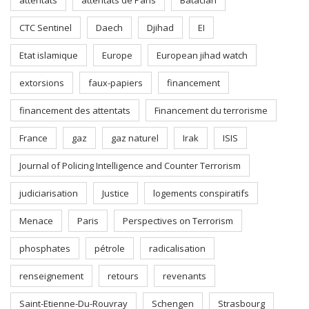
attentats
attentats de Paris
Bataclan
CTC Sentinel
Daech
Djihad
EI
Etat islamique
Europe
European jihad watch
extorsions
faux-papiers
financement
financement des attentats
Financement du terrorisme
France
gaz
gaz naturel
Irak
ISIS
Journal of Policing Intelligence and Counter Terrorism
judiciarisation
Justice
logements conspiratifs
Menace
Paris
Perspectives on Terrorism
phosphates
pétrole
radicalisation
renseignement
retours
revenants
Saint-Etienne-Du-Rouvray
Schengen
Strasbourg