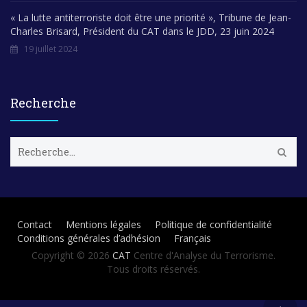
« La lutte antiterroriste doit être une priorité », Tribune de Jean-
Charles Brisard, Président du CAT dans le JDD, 23 juin 2024
19 juillet 2024
Recherche
R
e
c
h
e
r
Contact
Mentions légales
Politique de confidentialité
c
Conditions générales d’adhésion
Français
h
e
Copyright © 2026
CAT
Centre d'Analyse du Terrorisme.
r
Tous droits réservés.
: