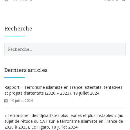
Recherche
R
e
c
h
e
Derniers articles
r
c
h
Rapport – Terrorisme islamiste en France: attentats, tentatives
e
et projets d’attentats (2020 – 2023), 19 juillet 2024
r
19 juillet 2024
:
« Terrorisme : des djihadistes plus jeunes et plus instables » (au
sujet de l’étude du CAT sur le terrorisme islamiste en France de
2020 à 2023), Le Figaro, 18 juillet 2024