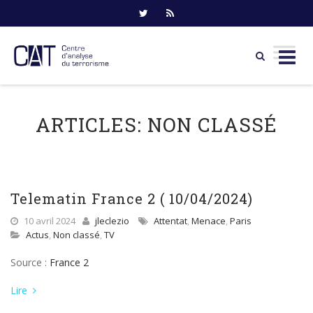
Skip
to
ARTICLES:
NON CLASSÉ
content
Telematin France 2 ( 10/04/2024)
10 avril 2024
jleclezio
Attentat
,
Menace
,
Paris
Actus
,
Non classé
,
TV
Source :
France 2
Lire