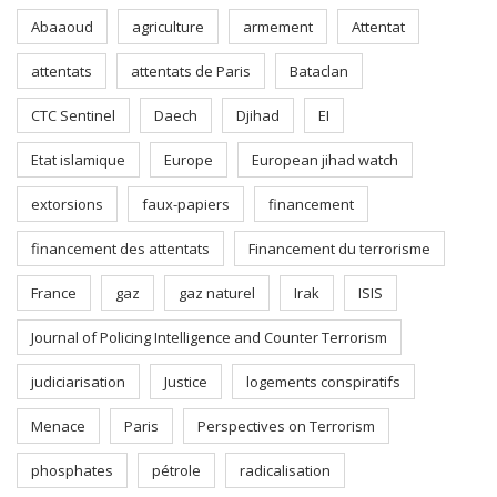
Abaaoud
agriculture
armement
Attentat
attentats
attentats de Paris
Bataclan
CTC Sentinel
Daech
Djihad
EI
Etat islamique
Europe
European jihad watch
extorsions
faux-papiers
financement
financement des attentats
Financement du terrorisme
France
gaz
gaz naturel
Irak
ISIS
Journal of Policing Intelligence and Counter Terrorism
judiciarisation
Justice
logements conspiratifs
Menace
Paris
Perspectives on Terrorism
phosphates
pétrole
radicalisation