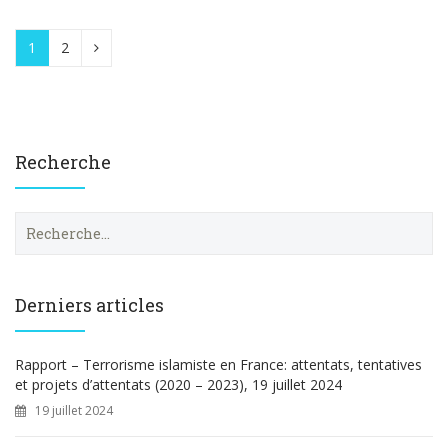
1
2
Recherche
R
e
c
h
e
Derniers articles
r
c
h
Rapport – Terrorisme islamiste en France: attentats, tentatives
e
et projets d’attentats (2020 – 2023), 19 juillet 2024
r
19 juillet 2024
: