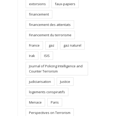
extorsions
faux-papiers
financement
financement des attentats
Financement du terrorisme
France
gaz
gaz naturel
Irak
ISIS
Journal of Policing Intelligence and
Counter Terrorism
judiciarisation
Justice
logements conspiratifs
Menace
Paris
Perspectives on Terrorism