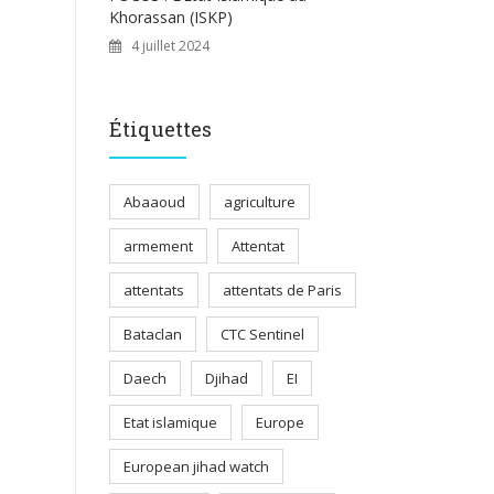
Khorassan (ISKP)
4 juillet 2024
Étiquettes
Abaaoud
agriculture
armement
Attentat
attentats
attentats de Paris
Bataclan
CTC Sentinel
Daech
Djihad
EI
Etat islamique
Europe
European jihad watch