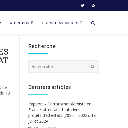
!
A PROPOS
ESPACE MEMBRES
Recherche
ES
AT
R
e
c
h
e
Derniers articles
s de
r
 du 13
c
h
Rapport – Terrorisme islamiste en
e
France: attentats, tentatives et
r
projets d’attentats (2020 – 2023), 19
juillet 2024
: