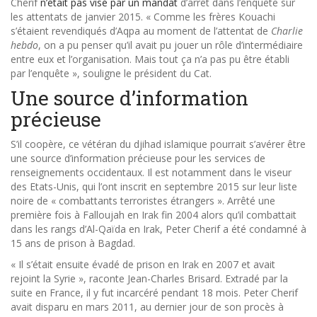
Cherif
n’était pas visé par un mandat
d’arrêt dans l’enquête sur
les attentats de janvier 2015. « Comme les frères Kouachi
s’étaient revendiqués d’Aqpa au moment de l’attentat de
Charlie
hebdo
, on a pu penser qu’il avait pu jouer un rôle d’intermédiaire
entre eux et l’organisation. Mais tout ça n’a pas pu être établi
par l’enquête », souligne le président du Cat.
Une source d’information
précieuse
S’il coopère, ce vétéran du djihad islamique pourrait s’avérer être
une source d’information précieuse pour les services de
renseignements occidentaux. Il est notamment dans le viseur
des Etats-Unis, qui l’ont inscrit en septembre 2015 sur leur liste
noire de « combattants terroristes étrangers ». Arrêté une
première fois à Falloujah en Irak fin 2004 alors qu’il combattait
dans les rangs d’Al-Qaïda en Irak, Peter Cherif a été condamné à
15 ans de prison à Bagdad.
« Il s’était ensuite évadé de prison en Irak en 2007 et avait
rejoint la Syrie », raconte Jean-Charles Brisard. Extradé par la
suite en France, il y fut incarcéré pendant 18 mois. Peter Cherif
avait disparu en mars 2011, au dernier jour de son procès à