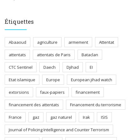
Étiquettes
Abaaoud
agriculture
armement
Attentat
attentats
attentats de Paris
Bataclan
CTC Sentinel
Daech
Djihad
EI
Etat islamique
Europe
European jihad watch
extorsions
faux-papiers
financement
financement des attentats
Financement du terrorisme
France
gaz
gaz naturel
Irak
ISIS
Journal of Policing Intelligence and Counter Terrorism