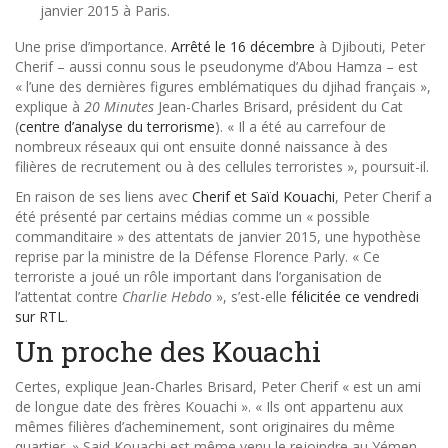
janvier 2015 à Paris.
Une prise d’importance.
Arrêté le 16 décembre
​ à Djibouti, Peter
Cherif – aussi connu sous le pseudonyme d’Abou Hamza – est
« l’une des dernières figures emblématiques du djihad français »,
explique à
20 Minutes
Jean-Charles Brisard, président du Cat
(
centre d’analyse du terrorisme
). « Il a été au carrefour de
nombreux réseaux qui ont ensuite donné naissance à des
filières de recrutement ou à des cellules terroristes », poursuit-il.
En raison de ses liens avec
Cherif et Saïd Kouachi
, Peter Cherif a
été présenté par certains médias comme un « possible
commanditaire » des attentats de janvier 2015, une hypothèse
reprise par la ministre de la Défense Florence Parly. « Ce
terroriste a joué un rôle important dans l’organisation de
l’attentat contre
Charlie Hebdo
», s’est-elle
félicitée ce vendredi
sur RTL
.
Un proche des Kouachi
Certes, explique Jean-Charles Brisard, Peter Cherif « est un ami
de longue date des frères Kouachi ». « Ils ont appartenu aux
mêmes filières d’acheminement, sont originaires du même
quartier. » Said Kouachi est même venu le rejoindre au Yémen,