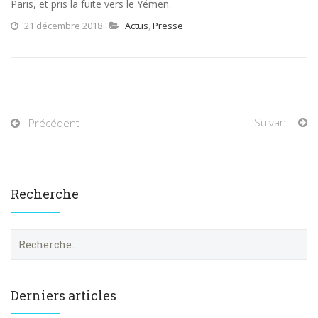
Paris, et pris la fuite vers le Yémen.
21 décembre 2018
Actus
,
Presse
Suivant
Précédent
Recherche
R
e
c
h
e
Derniers articles
r