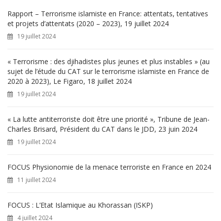
c
h
Rapport – Terrorisme islamiste en France: attentats, tentatives
e
et projets d’attentats (2020 – 2023), 19 juillet 2024
r
19 juillet 2024
:
« Terrorisme : des djihadistes plus jeunes et plus instables » (au
sujet de l’étude du CAT sur le terrorisme islamiste en France de
2020 à 2023), Le Figaro, 18 juillet 2024
19 juillet 2024
« La lutte antiterroriste doit être une priorité », Tribune de Jean-
Charles Brisard, Président du CAT dans le JDD, 23 juin 2024
19 juillet 2024
FOCUS Physionomie de la menace terroriste en France en 2024
11 juillet 2024
FOCUS : L’Etat Islamique au Khorassan (ISKP)
4 juillet 2024