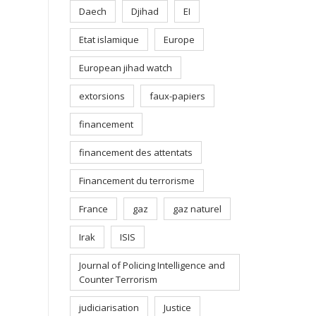
Daech
Djihad
EI
Etat islamique
Europe
European jihad watch
extorsions
faux-papiers
financement
financement des attentats
Financement du terrorisme
France
gaz
gaz naturel
Irak
ISIS
Journal of Policing Intelligence and
Counter Terrorism
judiciarisation
Justice