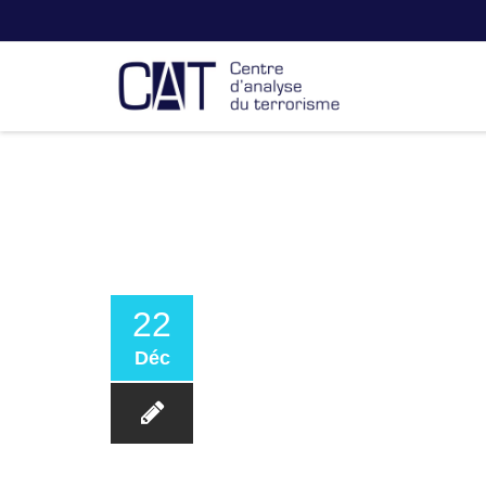
22
Déc