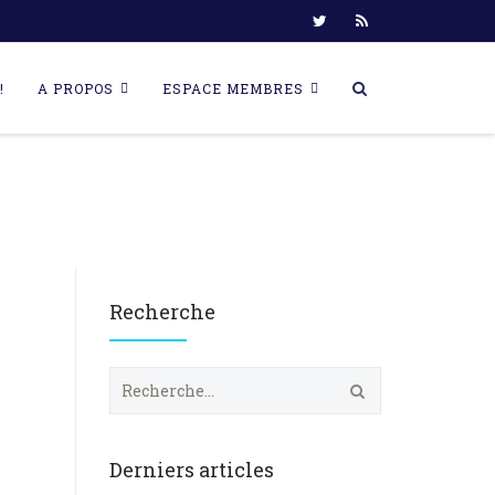
!
A PROPOS
ESPACE MEMBRES
Recherche
R
e
c
h
e
Derniers articles
r