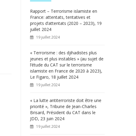
c
h
Rapport – Terrorisme islamiste en
e
France: attentats, tentatives et
r
projets d’attentats (2020 – 2023), 19
juillet 2024
:
19 juillet 2024
« Terrorisme : des djihadistes plus
jeunes et plus instables » (au sujet de
l’étude du CAT sur le terrorisme
islamiste en France de 2020 à 2023),
Le Figaro, 18 juillet 2024
19 juillet 2024
« La lutte antiterroriste doit être une
priorité », Tribune de Jean-Charles
Brisard, Président du CAT dans le
JDD, 23 juin 2024
19 juillet 2024