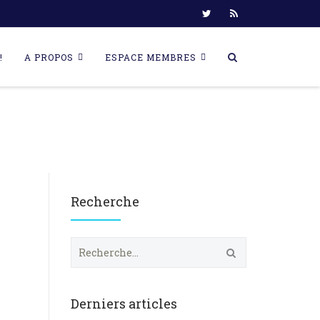
!
A PROPOS
ESPACE MEMBRES
Recherche
R
e
c
h
e
Derniers articles
r