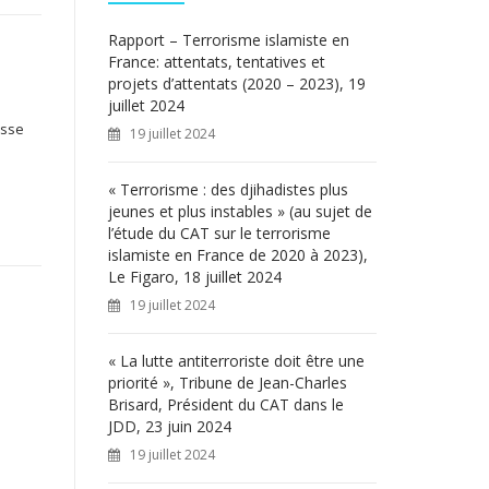
c
h
Rapport – Terrorisme islamiste en
e
France: attentats, tentatives et
r
projets d’attentats (2020 – 2023), 19
juillet 2024
:
esse
19 juillet 2024
« Terrorisme : des djihadistes plus
jeunes et plus instables » (au sujet de
l’étude du CAT sur le terrorisme
islamiste en France de 2020 à 2023),
Le Figaro, 18 juillet 2024
19 juillet 2024
« La lutte antiterroriste doit être une
priorité », Tribune de Jean-Charles
Brisard, Président du CAT dans le
JDD, 23 juin 2024
19 juillet 2024