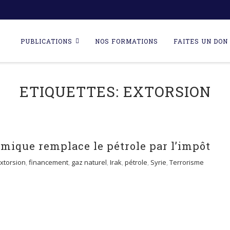
Skip
to
PUBLICATIONS
NOS FORMATIONS
FAITES UN DON 
content
ETIQUETTES:
EXTORSION
lamique remplace le pétrole par l’impôt
xtorsion
,
financement
,
gaz naturel
,
Irak
,
pétrole
,
Syrie
,
Terrorisme