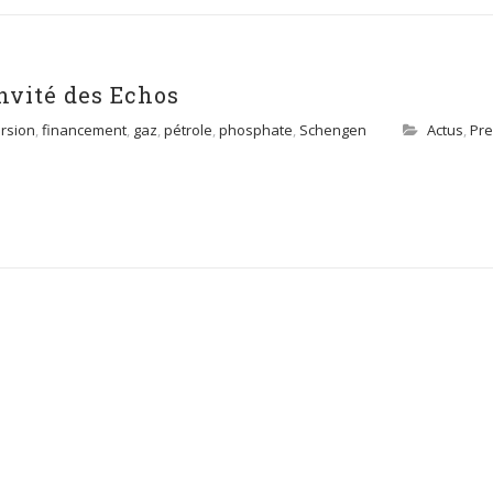
nvité des Echos
rsion
,
financement
,
gaz
,
pétrole
,
phosphate
,
Schengen
Actus
,
Pr