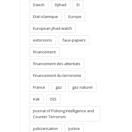
Daech
Djihad
EI
Etat islamique
Europe
European jihad watch
extorsions
faux-papiers
financement
financement des attentats
Financement du terrorisme
France
gaz
gaz naturel
Irak
ISIS
Journal of Policing Intelligence and
Counter Terrorism
judiciarisation
Justice