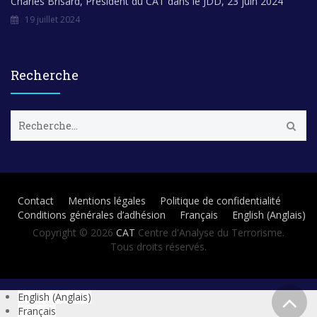
Charles Brisard, Président du CAT dans le JDD, 23 juin 2024
19 juillet 2024
Recherche
R
e
c
h
e
r
Contact
Mentions légales
Politique de confidentialité
c
Conditions générales d’adhésion
Français
English
(
Anglais
)
h
e
Copyright © 2026
CAT
Centre d'Analyse du Terrorisme.
r
Tous droits réservés.
:
English
(
Anglais
)
Français