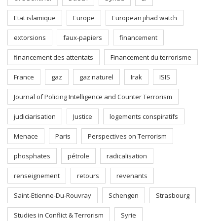
Etat islamique
Europe
European jihad watch
extorsions
faux-papiers
financement
financement des attentats
Financement du terrorisme
France
gaz
gaz naturel
Irak
ISIS
Journal of Policing Intelligence and Counter Terrorism
judiciarisation
Justice
logements conspiratifs
Menace
Paris
Perspectives on Terrorism
phosphates
pétrole
radicalisation
renseignement
retours
revenants
Saint-Etienne-Du-Rouvray
Schengen
Strasbourg
Studies in Conflict & Terrorism
Syrie