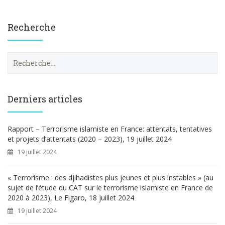
Recherche
R
e
c
h
e
Derniers articles
r
c
h
Rapport – Terrorisme islamiste en France: attentats, tentatives
e
et projets d’attentats (2020 – 2023), 19 juillet 2024
r
19 juillet 2024
:
« Terrorisme : des djihadistes plus jeunes et plus instables » (au
sujet de l’étude du CAT sur le terrorisme islamiste en France de
2020 à 2023), Le Figaro, 18 juillet 2024
19 juillet 2024