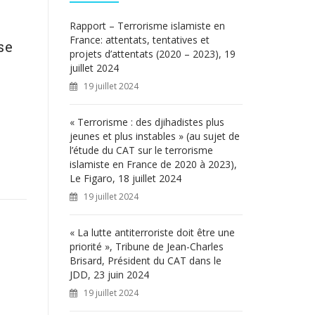
c
h
Rapport – Terrorisme islamiste en
e
France: attentats, tentatives et
se
r
projets d’attentats (2020 – 2023), 19
juillet 2024
:
19 juillet 2024
« Terrorisme : des djihadistes plus
jeunes et plus instables » (au sujet de
l’étude du CAT sur le terrorisme
islamiste en France de 2020 à 2023),
Le Figaro, 18 juillet 2024
19 juillet 2024
« La lutte antiterroriste doit être une
priorité », Tribune de Jean-Charles
Brisard, Président du CAT dans le
JDD, 23 juin 2024
19 juillet 2024