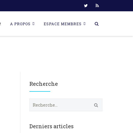
!
A PROPOS
ESPACE MEMBRES
Recherche
R
e
c
h
e
Derniers articles
r