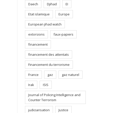
Daech
Djihad
EI
Etat islamique
Europe
European jihad watch
extorsions
faux-papiers
financement
financement des attentats
Financement du terrorisme
France
gaz
gaz naturel
Irak
ISIS
Journal of Policing Intelligence and
Counter Terrorism
judiciarisation
Justice