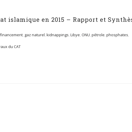
at islamique en 2015 – Rapport et Synthè
financement
,
gaz naturel
,
kidnappings
,
Libye
,
ONU
,
pétrole
,
phosphates
,
vaux du CAT