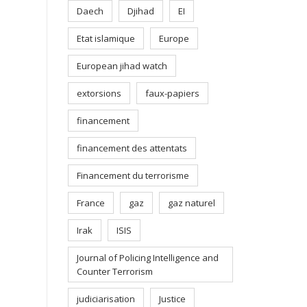
Daech
Djihad
EI
Etat islamique
Europe
European jihad watch
extorsions
faux-papiers
financement
financement des attentats
Financement du terrorisme
France
gaz
gaz naturel
Irak
ISIS
Journal of Policing Intelligence and
Counter Terrorism
judiciarisation
Justice