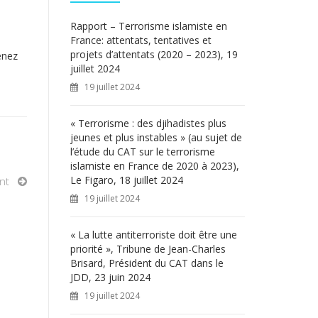
c
h
Rapport – Terrorisme islamiste en
e
France: attentats, tentatives et
r
projets d’attentats (2020 – 2023), 19
enez
juillet 2024
:
19 juillet 2024
« Terrorisme : des djihadistes plus
jeunes et plus instables » (au sujet de
l’étude du CAT sur le terrorisme
islamiste en France de 2020 à 2023),
Le Figaro, 18 juillet 2024
nt
19 juillet 2024
« La lutte antiterroriste doit être une
priorité », Tribune de Jean-Charles
Brisard, Président du CAT dans le
JDD, 23 juin 2024
19 juillet 2024