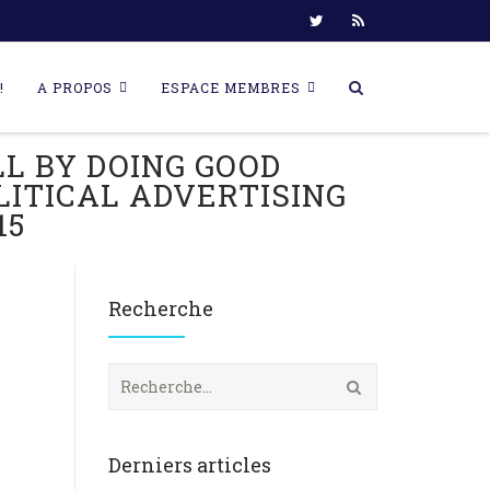
!
A PROPOS
ESPACE MEMBRES
LL BY DOING GOOD
LITICAL ADVERTISING
15
Recherche
R
e
c
h
e
Derniers articles
r