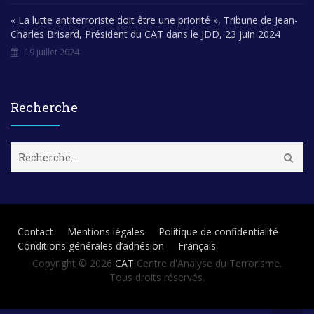
« La lutte antiterroriste doit être une priorité », Tribune de Jean-
Charles Brisard, Président du CAT dans le JDD, 23 juin 2024
19 juillet 2024
Recherche
R
e
c
h
e
r
Contact
Mentions légales
Politique de confidentialité
c
Conditions générales d’adhésion
Français
h
e
Copyright © 2026
CAT
Centre d'Analyse du Terrorisme.
r
Tous droits réservés.
: