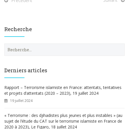
Suivant
Précédent
Recherche
R
e
c
h
e
Derniers articles
r
c
h
Rapport – Terrorisme islamiste en France: attentats, tentatives
e
et projets d’attentats (2020 – 2023), 19 juillet 2024
r
19 juillet 2024
:
« Terrorisme : des djihadistes plus jeunes et plus instables » (au
sujet de l’étude du CAT sur le terrorisme islamiste en France de
2020 à 2023), Le Figaro, 18 juillet 2024