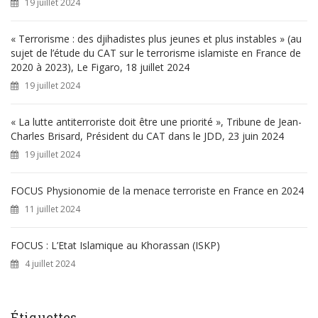
19 juillet 2024
:
« Terrorisme : des djihadistes plus jeunes et plus instables » (au
sujet de l’étude du CAT sur le terrorisme islamiste en France de
2020 à 2023), Le Figaro, 18 juillet 2024
19 juillet 2024
« La lutte antiterroriste doit être une priorité », Tribune de Jean-
Charles Brisard, Président du CAT dans le JDD, 23 juin 2024
19 juillet 2024
FOCUS Physionomie de la menace terroriste en France en 2024
11 juillet 2024
FOCUS : L’Etat Islamique au Khorassan (ISKP)
4 juillet 2024
Étiquettes