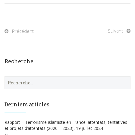
Suivant
Précédent
Recherche
R
e
c
h
e
Derniers articles
r
c
h
Rapport – Terrorisme islamiste en France: attentats, tentatives
e
et projets d’attentats (2020 – 2023), 19 juillet 2024
r