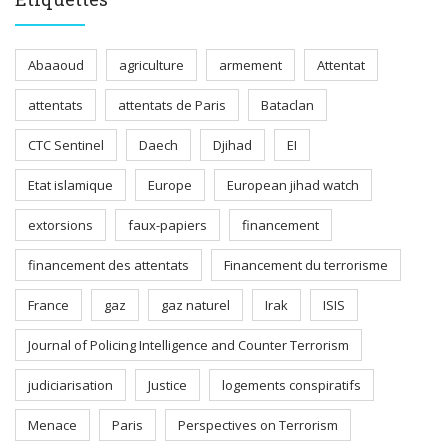
Abaaoud
agriculture
armement
Attentat
attentats
attentats de Paris
Bataclan
CTC Sentinel
Daech
Djihad
EI
Etat islamique
Europe
European jihad watch
extorsions
faux-papiers
financement
financement des attentats
Financement du terrorisme
France
gaz
gaz naturel
Irak
ISIS
Journal of Policing Intelligence and Counter Terrorism
judiciarisation
Justice
logements conspiratifs
Menace
Paris
Perspectives on Terrorism