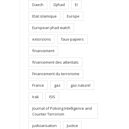
Daech
Djihad
EI
Etat islamique
Europe
European jihad watch
extorsions
faux-papiers
financement
financement des attentats
Financement du terrorisme
France
gaz
gaz naturel
Irak
ISIS
Journal of Policing Intelligence and
Counter Terrorism
judiciarisation
Justice