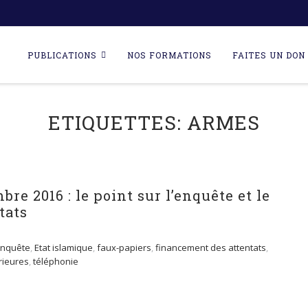
Skip
to
PUBLICATIONS
NOS FORMATIONS
FAITES UN DON 
content
ETIQUETTES:
ARMES
re 2016 : le point sur l’enquête et le
tats
Enquête
,
Etat islamique
,
faux-papiers
,
financement des attentats
,
rieures
,
téléphonie