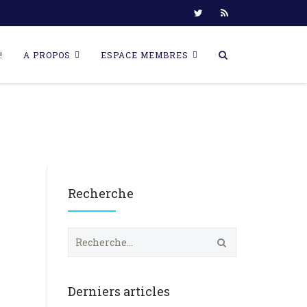
!
A PROPOS
ESPACE MEMBRES
Recherche
R
e
c
h
e
Derniers articles
r