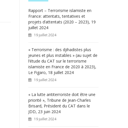
c
h
Rapport – Terrorisme islamiste en
e
France: attentats, tentatives et
r
projets d’attentats (2020 – 2023), 19
juillet 2024
:
19 juillet 2024
« Terrorisme : des djihadistes plus
jeunes et plus instables » (au sujet de
l’étude du CAT sur le terrorisme
islamiste en France de 2020 à 2023),
Le Figaro, 18 juillet 2024
19 juillet 2024
« La lutte antiterroriste doit être une
priorité », Tribune de Jean-Charles
Brisard, Président du CAT dans le
JDD, 23 juin 2024
19 juillet 2024