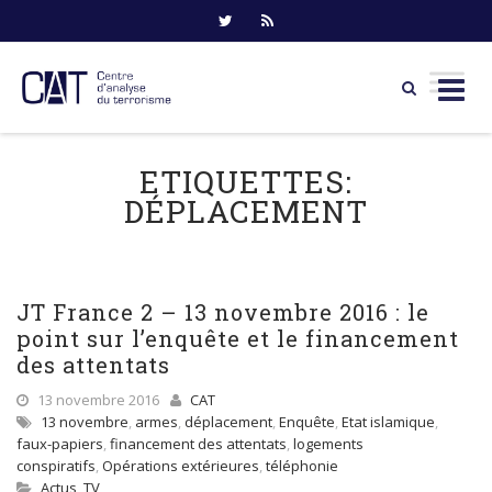
Skip
to
ETIQUETTES:
content
DÉPLACEMENT
JT France 2 – 13 novembre 2016 : le
point sur l’enquête et le financement
des attentats
13 novembre 2016
CAT
13 novembre
,
armes
,
déplacement
,
Enquête
,
Etat islamique
,
faux-papiers
,
financement des attentats
,
logements
conspiratifs
,
Opérations extérieures
,
téléphonie
Actus
,
TV