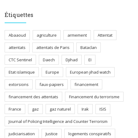
Étiquettes
Abaaoud
agriculture
armement
Attentat
attentats
attentats de Paris
Bataclan
CTC Sentinel
Daech
Djihad
EI
Etat islamique
Europe
European jihad watch
extorsions
faux-papiers
financement
financement des attentats
Financement du terrorisme
France
gaz
gaz naturel
Irak
ISIS
Journal of Policing Intelligence and Counter Terrorism
judiciarisation
Justice
logements conspiratifs