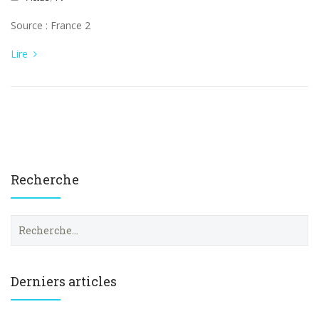
Source : France 2
Lire
Recherche
R
e
c
h
e
Derniers articles
r
c