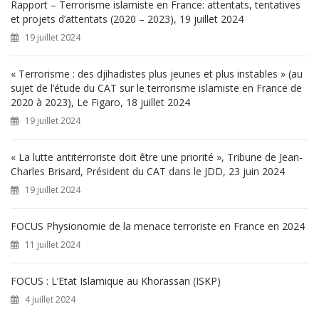
h
Rapport – Terrorisme islamiste en France: attentats, tentatives
e
et projets d’attentats (2020 – 2023), 19 juillet 2024
r
19 juillet 2024
:
« Terrorisme : des djihadistes plus jeunes et plus instables » (au
sujet de l’étude du CAT sur le terrorisme islamiste en France de
2020 à 2023), Le Figaro, 18 juillet 2024
19 juillet 2024
« La lutte antiterroriste doit être une priorité », Tribune de Jean-
Charles Brisard, Président du CAT dans le JDD, 23 juin 2024
19 juillet 2024
FOCUS Physionomie de la menace terroriste en France en 2024
11 juillet 2024
FOCUS : L’Etat Islamique au Khorassan (ISKP)
4 juillet 2024