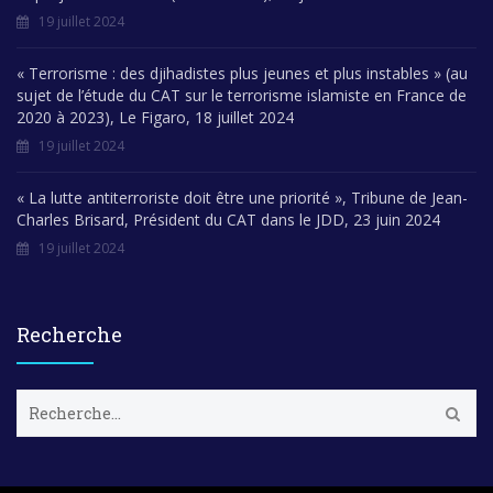
19 juillet 2024
« Terrorisme : des djihadistes plus jeunes et plus instables » (au
sujet de l’étude du CAT sur le terrorisme islamiste en France de
2020 à 2023), Le Figaro, 18 juillet 2024
19 juillet 2024
« La lutte antiterroriste doit être une priorité », Tribune de Jean-
Charles Brisard, Président du CAT dans le JDD, 23 juin 2024
19 juillet 2024
Recherche
R
e
c
h
e