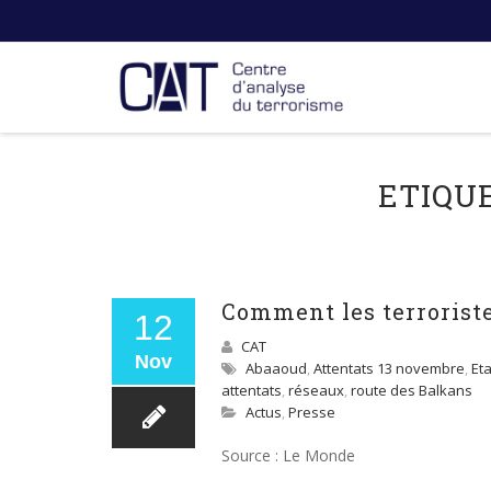
ETIQU
Comment les terroriste
12
CAT
Nov
Abaaoud
,
Attentats 13 novembre
,
Et
attentats
,
réseaux
,
route des Balkans
Actus
,
Presse
Source : Le Monde