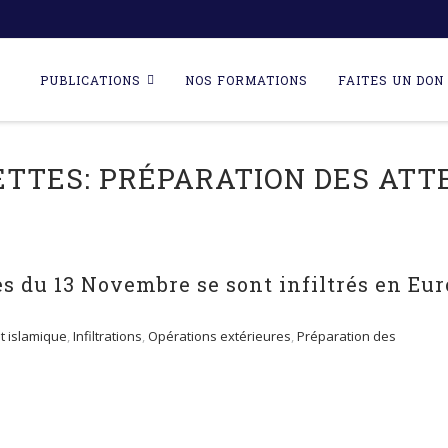
Skip
to
PUBLICATIONS
NOS FORMATIONS
FAITES UN DON 
content
ETTES:
PRÉPARATION DES ATT
s du 13 Novembre se sont infiltrés en Eu
at islamique
,
Infiltrations
,
Opérations extérieures
,
Préparation des