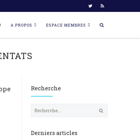
!
A PROPOS
ESPACE MEMBRES
ENTATS
Recherche
rope
R
e
c
h
e
Derniers articles
r