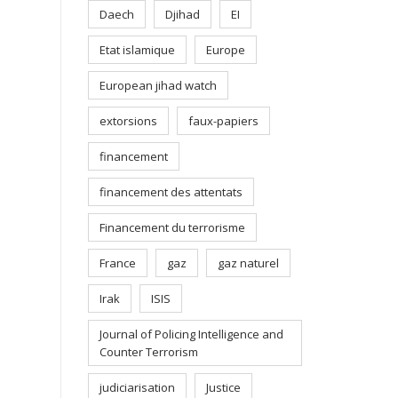
Daech
Djihad
EI
Etat islamique
Europe
European jihad watch
extorsions
faux-papiers
financement
financement des attentats
Financement du terrorisme
France
gaz
gaz naturel
Irak
ISIS
Journal of Policing Intelligence and
Counter Terrorism
judiciarisation
Justice