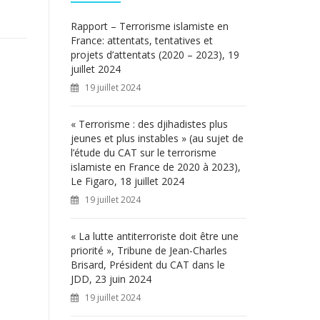
c
h
Rapport – Terrorisme islamiste en
e
France: attentats, tentatives et
r
projets d’attentats (2020 – 2023), 19
juillet 2024
:
19 juillet 2024
« Terrorisme : des djihadistes plus
jeunes et plus instables » (au sujet de
l’étude du CAT sur le terrorisme
islamiste en France de 2020 à 2023),
Le Figaro, 18 juillet 2024
19 juillet 2024
« La lutte antiterroriste doit être une
priorité », Tribune de Jean-Charles
Brisard, Président du CAT dans le
JDD, 23 juin 2024
19 juillet 2024