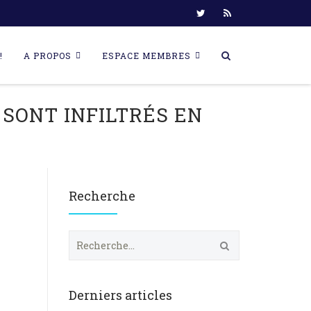
!
A PROPOS
ESPACE MEMBRES
SONT INFILTRÉS EN
Recherche
R
e
c
h
e
Derniers articles
r