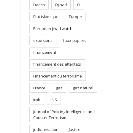
Daech
Djihad
EI
Etat islamique
Europe
European jihad watch
extorsions
faux-papiers
financement
financement des attentats
Financement du terrorisme
France
gaz
gaz naturel
Irak
ISIS
Journal of Policing Intelligence and
Counter Terrorism
judiciarisation
Justice