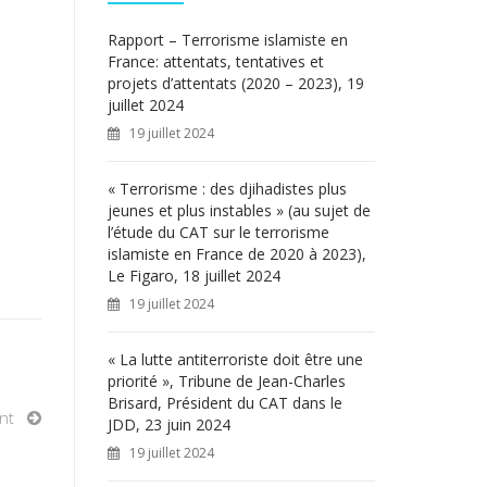
c
h
Rapport – Terrorisme islamiste en
e
France: attentats, tentatives et
r
projets d’attentats (2020 – 2023), 19
juillet 2024
:
19 juillet 2024
« Terrorisme : des djihadistes plus
jeunes et plus instables » (au sujet de
l’étude du CAT sur le terrorisme
islamiste en France de 2020 à 2023),
Le Figaro, 18 juillet 2024
19 juillet 2024
« La lutte antiterroriste doit être une
priorité », Tribune de Jean-Charles
Brisard, Président du CAT dans le
nt
JDD, 23 juin 2024
19 juillet 2024