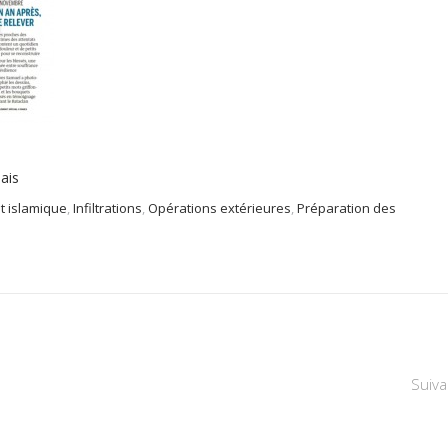
ais
at islamique
,
Infiltrations
,
Opérations extérieures
,
Préparation des
Suiva