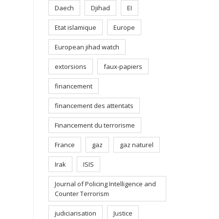
Daech
Djihad
EI
Etat islamique
Europe
European jihad watch
extorsions
faux-papiers
financement
financement des attentats
Financement du terrorisme
France
gaz
gaz naturel
Irak
ISIS
Journal of Policing Intelligence and
Counter Terrorism
judiciarisation
Justice