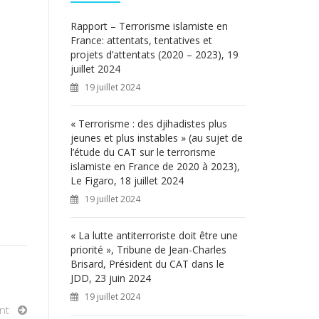
c
h
Rapport – Terrorisme islamiste en
e
France: attentats, tentatives et
r
projets d’attentats (2020 – 2023), 19
juillet 2024
:
19 juillet 2024
« Terrorisme : des djihadistes plus
jeunes et plus instables » (au sujet de
l’étude du CAT sur le terrorisme
islamiste en France de 2020 à 2023),
Le Figaro, 18 juillet 2024
19 juillet 2024
« La lutte antiterroriste doit être une
priorité », Tribune de Jean-Charles
Brisard, Président du CAT dans le
JDD, 23 juin 2024
19 juillet 2024
nt