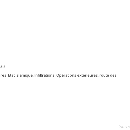
ais
ires
,
Etat islamique
,
Infiltrations
,
Opérations extérieures
,
route des
Suiva