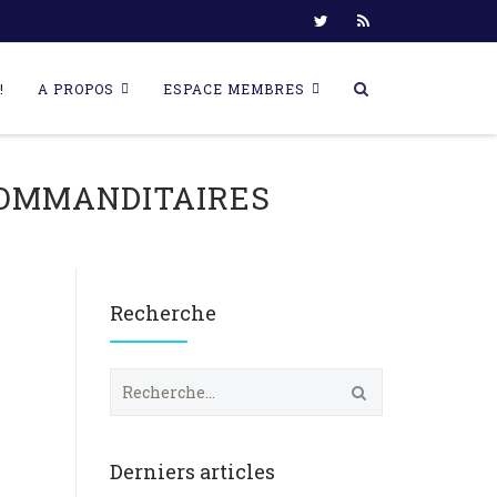
!
A PROPOS
ESPACE MEMBRES
 COMMANDITAIRES
Recherche
R
e
c
h
e
Derniers articles
r