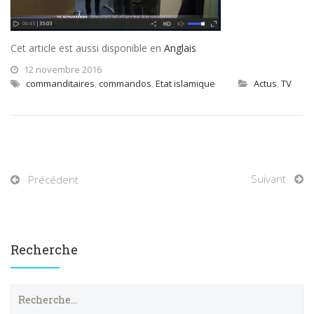
Cet article est aussi disponible en
Anglais
12 novembre 2016
commanditaires
,
commandos
,
Etat islamique
Actus
,
TV
Suivant
Précédent
Recherche
R
e