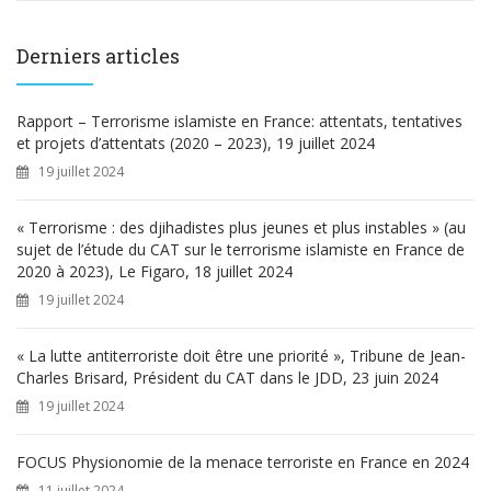
c
h
e
Derniers articles
r
c
h
Rapport – Terrorisme islamiste en France: attentats, tentatives
e
et projets d’attentats (2020 – 2023), 19 juillet 2024
r
19 juillet 2024
:
« Terrorisme : des djihadistes plus jeunes et plus instables » (au
sujet de l’étude du CAT sur le terrorisme islamiste en France de
2020 à 2023), Le Figaro, 18 juillet 2024
19 juillet 2024
« La lutte antiterroriste doit être une priorité », Tribune de Jean-
Charles Brisard, Président du CAT dans le JDD, 23 juin 2024
19 juillet 2024
FOCUS Physionomie de la menace terroriste en France en 2024
11 juillet 2024