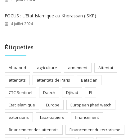
FOCUS : L’Etat Islamique au Khorassan (ISKP)
4 juillet 2024
Étiquettes
Abaaoud
agriculture
armement
Attentat
attentats
attentats de Paris
Bataclan
CTC Sentinel
Daech
Djihad
EI
Etat islamique
Europe
European jihad watch
extorsions
faux-papiers
financement
financement des attentats
Financement du terrorisme