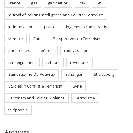
France
gaz
gaz naturel
Irak
ISIS
Journal of Policing Intelligence and Counter Terrorism
judiciarisation
Justice
logements conspiratifs
Menace
Paris
Perspectives on Terrorism
phosphates
pétrole
radicalisation
renseignement
retours
revenants
Saint-Etienne-Du-Rouvray
Schengen
Strasbourg
Studies in Conflict & Terrorism
Syrie
Terrorism and Political Violence
Terrorisme
téléphonie
Archives