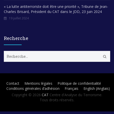
« La lutte antiterroriste doit être une priorité », Tribune de Jean-
Charles Brisard, Président du CAT dans le JDD, 23 juin 2024
19 juillet 2024
Recherche
R
e
c
h
e
r
Contact
Mentions légales
Politique de confidentialité
c
Conditions générales d’adhésion
Français
English
(
Anglais
)
h
e
Copyright © 2026
CAT
Centre d'Analyse du Terrorisme.
r
Tous droits réservés.
: