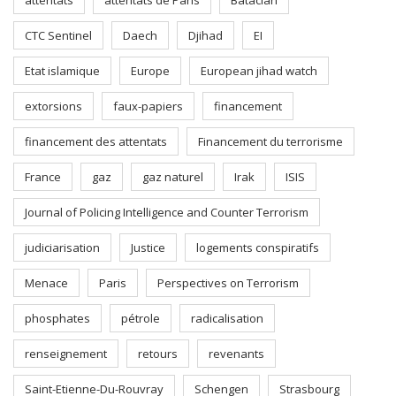
attentats
attentats de Paris
Bataclan
CTC Sentinel
Daech
Djihad
EI
Etat islamique
Europe
European jihad watch
extorsions
faux-papiers
financement
financement des attentats
Financement du terrorisme
France
gaz
gaz naturel
Irak
ISIS
Journal of Policing Intelligence and Counter Terrorism
judiciarisation
Justice
logements conspiratifs
Menace
Paris
Perspectives on Terrorism
phosphates
pétrole
radicalisation
renseignement
retours
revenants
Saint-Etienne-Du-Rouvray
Schengen
Strasbourg