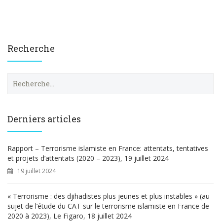
Recherche
R
e
c
h
e
Derniers articles
r
c
h
Rapport – Terrorisme islamiste en France: attentats, tentatives
e
et projets d’attentats (2020 – 2023), 19 juillet 2024
r
19 juillet 2024
:
« Terrorisme : des djihadistes plus jeunes et plus instables » (au
sujet de l’étude du CAT sur le terrorisme islamiste en France de
2020 à 2023), Le Figaro, 18 juillet 2024