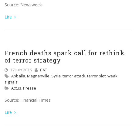
Source: Newsweek
Lire
French deaths spark call for rethink
of terror strategy
17 juin 2016
CAT
Abballa
,
Magnanville
,
Syria
,
terror attack
,
terror plot
,
weak
signals
Actus
,
Presse
Source: Financial Times
Lire