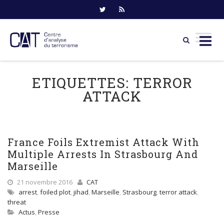
Skip
to
ETIQUETTES:
TERROR
content
ATTACK
France Foils Extremist Attack With
Multiple Arrests In Strasbourg And
Marseille
21 novembre 2016
CAT
arrest
,
foiled plot
,
jihad
,
Marseille
,
Strasbourg
,
terror attack
,
threat
Actus
,
Presse