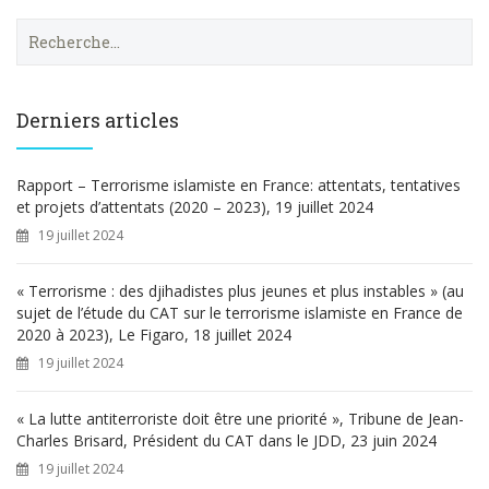
R
e
c
h
e
Derniers articles
r
c
h
Rapport – Terrorisme islamiste en France: attentats, tentatives
e
et projets d’attentats (2020 – 2023), 19 juillet 2024
r
19 juillet 2024
:
« Terrorisme : des djihadistes plus jeunes et plus instables » (au
sujet de l’étude du CAT sur le terrorisme islamiste en France de
2020 à 2023), Le Figaro, 18 juillet 2024
19 juillet 2024
« La lutte antiterroriste doit être une priorité », Tribune de Jean-
Charles Brisard, Président du CAT dans le JDD, 23 juin 2024
19 juillet 2024