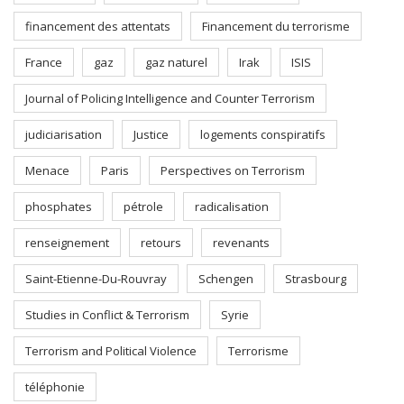
financement des attentats
Financement du terrorisme
France
gaz
gaz naturel
Irak
ISIS
Journal of Policing Intelligence and Counter Terrorism
judiciarisation
Justice
logements conspiratifs
Menace
Paris
Perspectives on Terrorism
phosphates
pétrole
radicalisation
renseignement
retours
revenants
Saint-Etienne-Du-Rouvray
Schengen
Strasbourg
Studies in Conflict & Terrorism
Syrie
Terrorism and Political Violence
Terrorisme
téléphonie