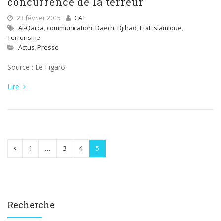
concurrence de la terreur
23 février 2015
CAT
Al-Qaïda
,
communication
,
Daech
,
Djihad
,
Etat islamique
,
Terrorisme
Actus
,
Presse
Source : Le Figaro
Lire
1
…
3
4
5
Recherche