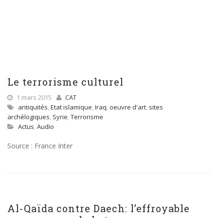
Le terrorisme culturel
1 mars 2015
CAT
antiquités
,
Etat islamique
,
Iraq
,
oeuvre d'art
,
sites
archélogiques
,
Syrie
,
Terrorisme
Actus
,
Audio
Source : France Inter
Al-Qaïda contre Daech: l’effroyable