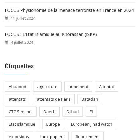
FOCUS Physionomie de la menace terroriste en France en 2024
11 juillet 2024
FOCUS : L’Etat Islamique au Khorassan (ISKP)
4 juillet 2024
Étiquettes
Abaaoud
agriculture
armement
Attentat
attentats
attentats de Paris
Bataclan
CTC Sentinel
Daech
Djihad
EI
Etat islamique
Europe
European jihad watch
extorsions
faux-papiers
financement