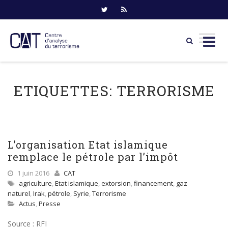
Skip
to
ETIQUETTES:
TERRORISME
content
L’organisation Etat islamique
remplace le pétrole par l’impôt
1 juin 2016
CAT
agriculture
,
Etat islamique
,
extorsion
,
financement
,
gaz
naturel
,
Irak
,
pétrole
,
Syrie
,
Terrorisme
Actus
,
Presse
Source : RFI