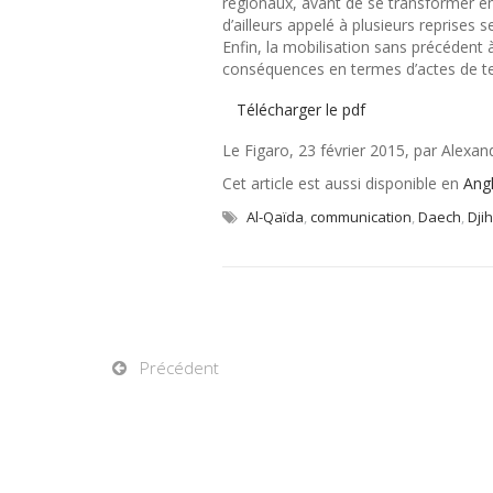
régionaux, avant de se transformer en 
d’ailleurs appelé à plusieurs reprises 
Enfin, la mobilisation sans précédent 
conséquences en termes d’actes de t
Télécharger le pdf
Le Figaro, 23 février 2015, par Alexa
Cet article est aussi disponible en
Angl
Al-Qaïda
,
communication
,
Daech
,
Dji
Précédent