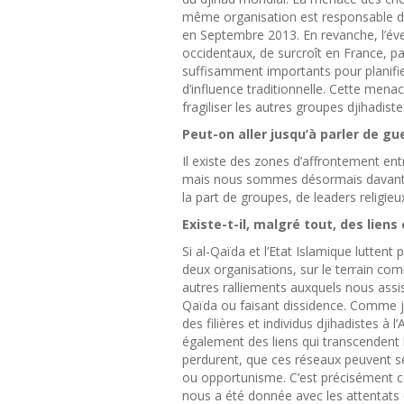
même organisation est responsable de
en Septembre 2013. En revanche, l’éve
occidentaux, de surcroît en France, p
suffisamment importants pour planifie
d’influence traditionnelle. Cette mena
fragiliser les autres groupes djihadiste
Peut-on aller jusqu’à parler de gu
Il existe des zones d’affrontement ent
mais nous sommes désormais davanta
la part de groupes, de leaders religie
Existe-t-il, malgré tout, des lie
Si al-Qaïda et l’Etat Islamique luttent
deux organisations, sur le terrain co
autres ralliements auxquels nous assi
Qaïda ou faisant dissidence. Comme j’a
des filières et individus djihadistes à l
également des liens qui transcendent 
perdurent, que ces réseaux peuvent se
ou opportunisme. C’est précisément cett
nous a été donnée avec les attentats 