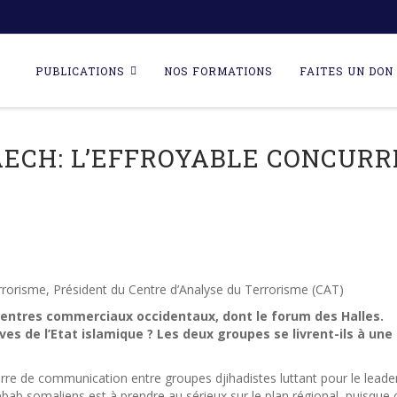
Skip
to
PUBLICATIONS
NOS FORMATIONS
FAITES UN DON 
content
AECH: L’EFFROYABLE CONCURR
errorisme, Président du Centre d’Analyse du Terrorisme (CAT)
entres commerciaux occidentaux, dont le forum des Halles.
ives de l’Etat islamique ? Les deux groupes se livrent-ils à une
e de communication entre groupes djihadistes luttant pour le leade
ab somaliens est à prendre au sérieux sur le plan régional, puisque 