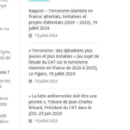
c
enya
h
Rapport – Terrorisme islamiste en
e
France: attentats, tentatives et
r
projets d’attentats (2020 – 2023), 19
juillet 2024
er ou
:
19 juillet 2024
« Terrorisme : des djihadistes plus
Syrie,
jeunes et plus instables » (au sujet de
ces de
l’étude du CAT sur le terrorisme
islamiste en France de 2020 à 2023),
ons ?
Le Figaro, 18 juillet 2024
re les
19 juillet 2024
t
-
« La lutte antiterroriste doit être une
lance
priorité », Tribune de Jean-Charles
xiste
Brisard, Président du CAT dans le
JDD, 23 juin 2024
sité
19 juillet 2024
ation