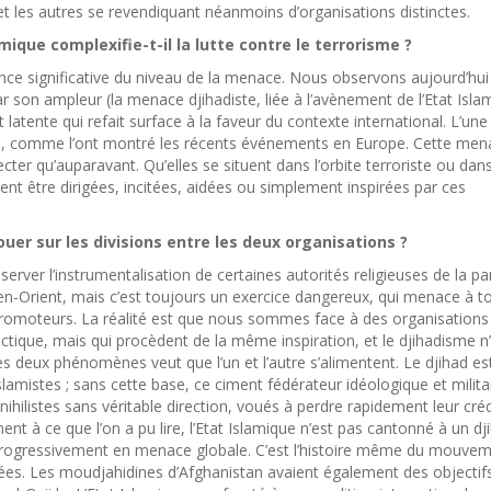
et les autres se revendiquant néanmoins d’organisations distinctes.
mique complexifie-t-il la lutte contre le terrorisme ?
ce significative du niveau de la menace. Nous observons aujourd’hui 
 son ampleur (la menace djihadiste, liée à l’avènement de l’Etat Isla
latente qui refait surface à la faveur du contexte international. L’une
ives, comme l’ont montré les récents événements en Europe. Cette me
ecter qu’auparavant. Qu’elles se situent dans l’orbite terroriste ou dans
nt être dirigées, incitées, aidées ou simplement inspirées par ces
ouer sur les divisions entre les deux organisations ?
erver l’instrumentalisation de certaines autorités religieuses de la pa
Orient, mais c’est toujours un exercice dangereux, qui menace à t
romoteurs. La réalité est que nous sommes face à des organisations
tactique, mais qui procèdent de la même inspiration, et le djihadisme n
s deux phénomènes veut que l’un et l’autre s’alimentent. Le djihad est
amistes ; sans cette base, ce ciment fédérateur idéologique et militair
ihilistes sans véritable direction, voués à perdre rapidement leur créd
ment à ce que l’on a pu lire, l’Etat Islamique n’est pas cantonné à un dj
n progressivement en menace globale. C’est l’histoire même du mouve
nées. Les moudjahidines d’Afghanistan avaient également des objectif