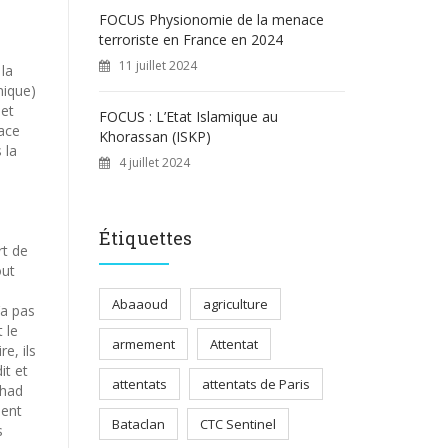
FOCUS Physionomie de la menace
terroriste en France en 2024
11 juillet 2024
la
mique)
 et
FOCUS : L’Etat Islamique au
nace
Khorassan (ISKP)
 la
4 juillet 2024
Étiquettes
rt de
out
Abaaoud
agriculture
’a pas
 le
armement
Attentat
e, ils
it et
attentats
attentats de Paris
ihad
ment
Bataclan
CTC Sentinel
s