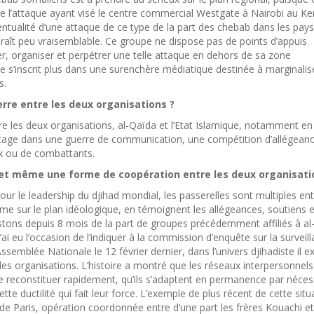
 l’attaque ayant visé le centre commercial Westgate à Nairobi au K
ntualité d’une attaque de ce type de la part des chebab dans les pays
araît peu vraisemblable. Ce groupe ne dispose pas de points d’appuis
r, organiser et perpétrer une telle attaque en dehors de sa zone
ce s’inscrit plus dans une surenchère médiatique destinée à marginalis
s.
erre entre les deux organisations ?
re les deux organisations, al-Qaïda et l’Etat Islamique, notamment en 
ge dans une guerre de communication, une compétition d’allégean
ux ou de combattants.
ns et même une forme de coopération entre les deux organisati
 pour le leadership du djihad mondial, les passerelles sont multiples ent
mme sur le plan idéologique, en témoignent les allégeances, soutiens e
stons depuis 8 mois de la part de groupes précédemment affiliés à al
i eu l’occasion de l’indiquer à la commission d’enquête sur la surveil
’Assemblée Nationale le 12 février dernier, dans l’univers djihadiste il e
les organisations. L’histoire a montré que les réseaux interpersonnels
 reconstituer rapidement, qu’ils s’adaptent en permanence par néces
e ductilité qui fait leur force. L’exemple de plus récent de cette situ
de Paris, opération coordonnée entre d’une part les frères Kouachi et