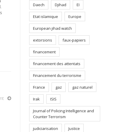
a
Daech
Djihad
EI
.
es
Etat islamique
Europe
European jihad watch
extorsions
faux-papiers
financement
financement des attentats
Financement du terrorisme
France
gaz
gaz naturel
nt
Irak
ISIS
Journal of Policing Intelligence and
Counter Terrorism
judiciarisation
Justice