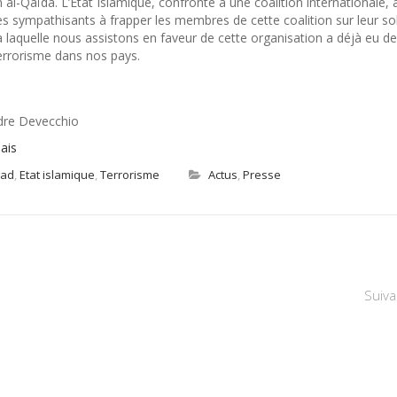
al-Qaïda. L’Etat Islamique, confronté à une coalition internationale, 
ses sympathisants à frapper les membres de cette coalition sur leur sol
à laquelle nous assistons en faveur de cette organisation a déjà eu d
errorisme dans nos pays.
ndre Devecchio
ais
had
,
Etat islamique
,
Terrorisme
Actus
,
Presse
Suiva