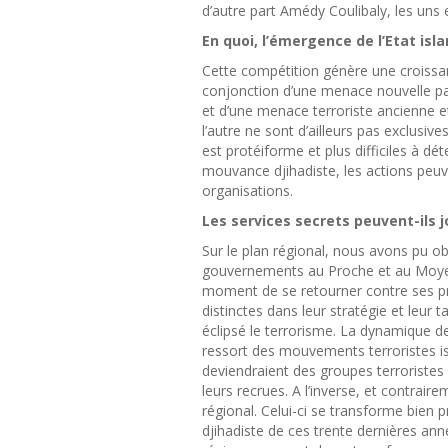
d’autre part Amédy Coulibaly, les uns 
En quoi, l’émergence de l’Etat isla
Cette compétition génère une croissan
conjonction d’une menace nouvelle par
et d’une menace terroriste ancienne et 
l’autre ne sont d’ailleurs pas exclus
est protéiforme et plus difficiles à dét
mouvance djihadiste, les actions peuve
organisations.
Les services secrets peuvent-ils j
Sur le plan régional, nous avons pu obs
gouvernements au Proche et au Moyen-
moment de se retourner contre ses p
distinctes dans leur stratégie et leur 
éclipsé le terrorisme. La dynamique de
ressort des mouvements terroristes isl
deviendraient des groupes terroristes n
leurs recrues. A l’inverse, et contraire
régional. Celui-ci se transforme bie
djihadiste de ces trente dernières an