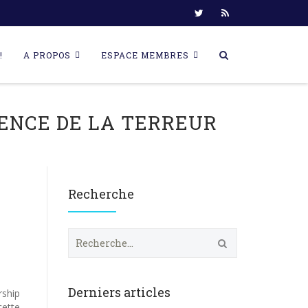
!
A PROPOS
ESPACE MEMBRES
ENCE DE LA TERREUR
Recherche
R
e
c
h
e
Derniers articles
rship
r
cette