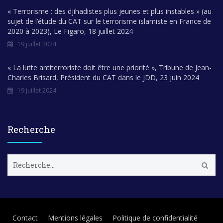
« Terrorisme : des djihadistes plus jeunes et plus instables » (au
sujet de l’étude du CAT sur le terrorisme islamiste en France de
2020 à 2023), Le Figaro, 18 juillet 2024
19 juillet 2024
« La lutte antiterroriste doit être une priorité », Tribune de Jean-
Charles Brisard, Président du CAT dans le JDD, 23 juin 2024
19 juillet 2024
Recherche
R
e
c
h
e
r
Contact
Mentions légales
Politique de confidentialité
c