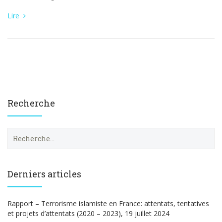
Lire
Recherche
R
e
c
h
e
Derniers articles
r
c
h
Rapport – Terrorisme islamiste en France: attentats, tentatives
e
et projets d’attentats (2020 – 2023), 19 juillet 2024
r