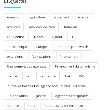
Étiquettes
Abaaoud
agriculture
armement
Attentat
attentats
attentats de Paris
Bataclan
CTC Sentinel
Daech
Djihad
EI
Etat islamique
Europe
European jihad watch
extorsions
faux-papiers
financement
financement des attentats
Financement du terrorisme
France
gaz
gaz naturel
Irak
ISIS
Journal of Policing Intelligence and Counter Terrorism
judiciarisation
Justice
logements conspiratifs
Menace
Paris
Perspectives on Terrorism