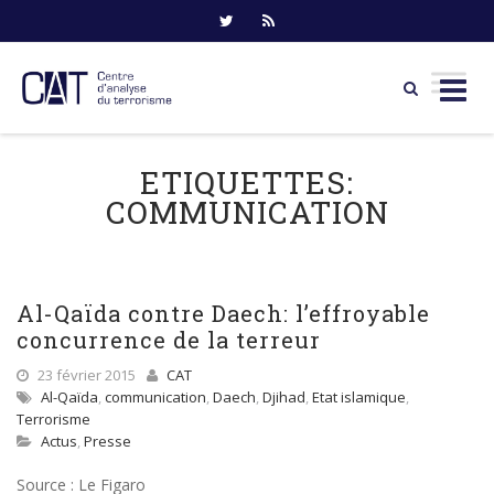
Skip
to
ETIQUETTES:
content
COMMUNICATION
Al-Qaïda contre Daech: l’effroyable
concurrence de la terreur
23 février 2015
CAT
Al-Qaïda
,
communication
,
Daech
,
Djihad
,
Etat islamique
,
Terrorisme
Actus
,
Presse
Source : Le Figaro